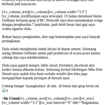
berhenti jadi karyawan.
[/vc_column_text][/vc_column][vc_column width=”1/2″]
[vc_column_text]Harapan saya terwujud, 15 bulan menekuni bisnis
Oriflame bersama grup d’BC Network saya bisa memutuskan resign
dengan penghasilan 7 juta/bulan, jauh lebih besar dari gaji saya
waktu ngantor dulu.
Bukan hanya penghasilan, dari segi keterampilan pun saya banyak
peningkatan.
Dulu selalu menghindar untuk bicara di depan umum. Sekarang
sering diminta Oriflame untuk jadi pembicara di acara-acara kantor
cabang dan saya menikmatinya.
Dulu saya gaptek banget, bikin email, friendster, facebook dan
twitter semua dibantu teman. Sekarang berkat bimbingan Mba Dini
Shanti saya sudah bisa buat website sendiri dan bisa juga
mengajarkan kepada jaringan di bawah saya.
Untung banget ‘nyangkutnya’ di sini.. di bisnis dan grup keren ini
~Iin Utami
[/vc_column_text][/vc_column][/vc_row][vc_row]
[vc_column width=”1/1″][vc_tour interval=”0″ title=”Bagaimana