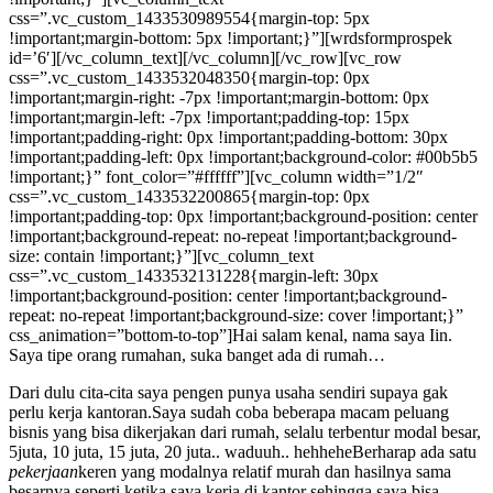
css=”.vc_custom_1433530989554{margin-top: 5px
!important;margin-bottom: 5px !important;}”][wrdsformprospek
id=’6′][/vc_column_text][/vc_column][/vc_row][vc_row
css=”.vc_custom_1433532048350{margin-top: 0px
!important;margin-right: -7px !important;margin-bottom: 0px
!important;margin-left: -7px !important;padding-top: 15px
!important;padding-right: 0px !important;padding-bottom: 30px
!important;padding-left: 0px !important;background-color: #00b5b5
!important;}” font_color=”#ffffff”][vc_column width=”1/2″
css=”.vc_custom_1433532200865{margin-top: 0px
!important;padding-top: 0px !important;background-position: center
!important;background-repeat: no-repeat !important;background-
size: contain !important;}”][vc_column_text
css=”.vc_custom_1433532131228{margin-left: 30px
!important;background-position: center !important;background-
repeat: no-repeat !important;background-size: cover !important;}”
css_animation=”bottom-to-top”]Hai salam kenal, nama saya Iin.
Saya tipe orang rumahan, suka banget ada di rumah…
Dari dulu cita-cita saya pengen punya usaha sendiri supaya gak
perlu kerja kantoran.Saya sudah coba beberapa macam peluang
bisnis yang bisa dikerjakan dari rumah, selalu terbentur modal besar,
5juta, 10 juta, 15 juta, 20 juta.. waduuh.. hehheheBerharap ada satu
pekerjaan
keren yang modalnya relatif murah dan hasilnya sama
besarnya seperti ketika saya kerja di kantor sehingga saya bisa