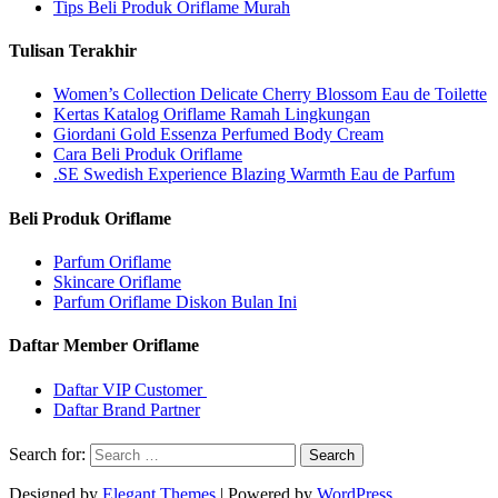
Tips Beli Produk Oriflame Murah
Tulisan Terakhir
Women’s Collection Delicate Cherry Blossom Eau de Toilette
Kertas Katalog Oriflame Ramah Lingkungan
Giordani Gold Essenza Perfumed Body Cream
Cara Beli Produk Oriflame
.SE Swedish Experience Blazing Warmth Eau de Parfum
Beli Produk Oriflame
Parfum Oriflame
Skincare Oriflame
Parfum Oriflame Diskon Bulan Ini
Daftar Member Oriflame
Daftar VIP Customer
Daftar Brand Partner
Search for:
Designed by
Elegant Themes
| Powered by
WordPress