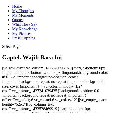
Home
My Thoughts
My Moments
Quotes
What They Say
My Knowledge
My Pictures
Press Clipping
Select Page
Gaptek Wajib Baca Ini
[vc_row css=”.vc_custom_1427241412029{margin-bottom: 0px
!important;border-bottom-width: 0px !important;background-color:
#f1654c !important;background-position: center
!important;background-repeat: no-repeat !important;background-
size: cover !important;}”][vc_column width=”1/2″
css=”.vc_custom_1427241029435{background-position: 0 0
!important;background-repeat: no-repeat !important;}”
offset=”vc_col-lg-6 vc_col-md-6 vc_col-xs-12″][vc_empty_space
height=”62px”][vc_column_text
css=”.vc_custom_1433528469919{margin-bottom: 0px