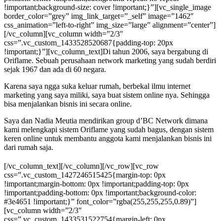
!important;background-size: cover !important;}”][vc_single_image
border_color=”grey” img_link_target=”_self” image=”1462″
css_animation=”left-to-right” img_size=”large” alignment=”center”]
[/vc_column][vc_column width=”2/3″
css=”.vc_custom_1433528520687{padding-top: 20px
!important;}”][vc_column_text]Di tahun 2006, saya bergabung di
Oriflame. Sebuah perusahaan network marketing yang sudah berdiri
sejak 1967 dan ada di 60 negara.
Karena saya ngga suka keluar rumah, berbekal ilmu internet
marketing yang saya miliki, saya buat sistem online nya. Sehingga
bisa menjalankan bisnis ini secara online.
Saya dan Nadia Meutia mendirikan group d’BC Network dimana
kami melengkapi sistem Oriflame yang sudah bagus, dengan sistem
keren online untuk membantu anggota kami menjalankan bisnis ini
dari rumah saja.
[/vc_column_text][/vc_column][/vc_row][vc_row
css=”.vc_custom_1427246515425{margin-top: 0px
!important;margin-bottom: 0px !important;padding-top: 0px
!important;padding-bottom: 0px !important;background-color:
#3e4651 !important;}” font_color=”rgba(255,255,255,0.89)”]
[vc_column width=”2/3″
css=”.vc_custom_1433531522754{margin-left: 0px