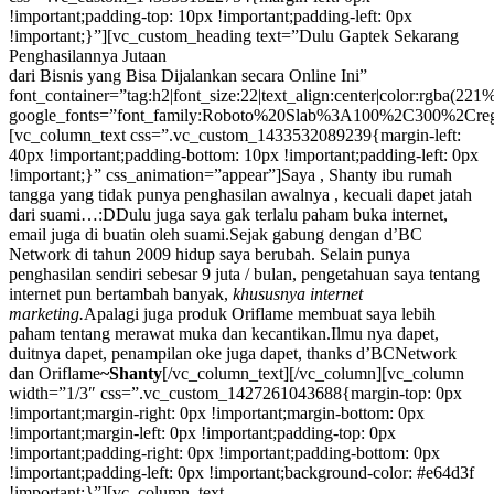
!important;padding-top: 10px !important;padding-left: 0px
!important;}”][vc_custom_heading text=”Dulu Gaptek Sekarang
Penghasilannya Jutaan
dari Bisnis yang Bisa Dijalankan secara Online Ini”
font_container=”tag:h2|font_size:22|text_align:center|color:rgba
google_fonts=”font_family:Roboto%20Slab%3A100%2C300%2Creg
[vc_column_text css=”.vc_custom_1433532089239{margin-left:
40px !important;padding-bottom: 10px !important;padding-left: 0px
!important;}” css_animation=”appear”]
Saya , Shanty ibu rumah
tangga yang tidak punya penghasilan awalnya , kecuali dapet jatah
dari suami…:DDulu juga saya gak terlalu paham buka internet,
email juga di buatin oleh suami.Sejak gabung dengan d’BC
Network di tahun 2009 hidup saya berubah. Selain punya
penghasilan sendiri sebesar 9 juta / bulan, pengetahuan saya tentang
internet pun bertambah banyak,
khususnya internet
marketing.
Apalagi juga produk Oriflame membuat saya lebih
paham tentang merawat muka dan kecantikan.Ilmu nya dapet,
duitnya dapet, penampilan oke juga dapet, thanks d’BCNetwork
dan Oriflame
~Shanty
[/vc_column_text][/vc_column][vc_column
width=”1/3″ css=”.vc_custom_1427261043688{margin-top: 0px
!important;margin-right: 0px !important;margin-bottom: 0px
!important;margin-left: 0px !important;padding-top: 0px
!important;padding-right: 0px !important;padding-bottom: 0px
!important;padding-left: 0px !important;background-color: #e64d3f
!important;}”][vc_column_text