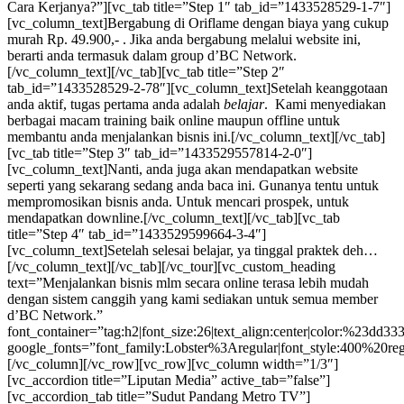
Cara Kerjanya?”][vc_tab title=”Step 1″ tab_id=”1433528529-1-7″]
[vc_column_text]Bergabung di Oriflame dengan biaya yang cukup
murah Rp. 49.900,- . Jika anda bergabung melalui website ini,
berarti anda termasuk dalam group d’BC Network.
[/vc_column_text][/vc_tab][vc_tab title=”Step 2″
tab_id=”1433528529-2-78″][vc_column_text]Setelah keanggotaan
anda aktif, tugas pertama anda adalah
belajar
. Kami menyediakan
berbagai macam training baik online maupun offline untuk
membantu anda menjalankan bisnis ini.[/vc_column_text][/vc_tab]
[vc_tab title=”Step 3″ tab_id=”1433529557814-2-0″]
[vc_column_text]Nanti, anda juga akan mendapatkan website
seperti yang sekarang sedang anda baca ini. Gunanya tentu untuk
mempromosikan bisnis anda. Untuk mencari prospek, untuk
mendapatkan downline.[/vc_column_text][/vc_tab][vc_tab
title=”Step 4″ tab_id=”1433529599664-3-4″]
[vc_column_text]Setelah selesai belajar, ya tinggal praktek deh…
[/vc_column_text][/vc_tab][/vc_tour][vc_custom_heading
text=”Menjalankan bisnis mlm secara online terasa lebih mudah
dengan sistem canggih yang kami sediakan untuk semua member
d’BC Network.”
font_container=”tag:h2|font_size:26|text_align:center|color:%23dd33
google_fonts=”font_family:Lobster%3Aregular|font_style:400%20
[/vc_column][/vc_row][vc_row][vc_column width=”1/3″]
[vc_accordion title=”Liputan Media” active_tab=”false”]
[vc_accordion_tab title=”Sudut Pandang Metro TV”]