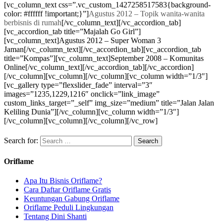
[vc_column_text css=”.vc_custom_1427258517583{background-
color: #ffffff !important;}”]
Agustus 2012 – Topik wanita-wanita
berbisnis di rumah
[/vc_column_text][/vc_accordion_tab]
[vc_accordion_tab title=”Majalah Go Girl”]
[vc_column_text]Agustus 2012 – Super Woman 3
Jaman[/vc_column_text][/vc_accordion_tab][vc_accordion_tab
title=”Kompas”][vc_column_text]September 2008 – Komunitas
Online[/vc_column_text][/vc_accordion_tab][/vc_accordion]
[/vc_column][vc_column][/vc_column][vc_column width=”1/3″]
[vc_gallery type=”flexslider_fade” interval=”3″
images=”1235,1229,1216″ onclick=”link_image”
custom_links_target=”_self” img_size=”medium” title=”Jalan Jalan
Keliling Dunia”][/vc_column][vc_column width=”1/3″]
[/vc_column][vc_column][/vc_column][/vc_row]
Search for:
Oriflame
Apa Itu Bisnis Oriflame?
Cara Daftar Oriflame Gratis
Keuntungan Gabung Oriflame
Oriflame Peduli Lingkungan
Tentang Dini Shanti