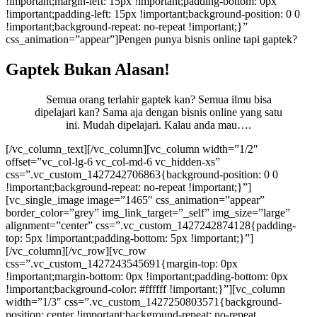
!important;margin-left: 15px !important;padding-bottom: 0px
!important;padding-left: 15px !important;background-position: 0 0
!important;background-repeat: no-repeat !important;}”
css_animation=”appear”]Pengen punya bisnis online tapi gaptek?
Gaptek Bukan Alasan!
Semua orang terlahir gaptek kan? Semua ilmu bisa
dipelajari kan? Sama aja dengan bisnis online yang satu
ini. Mudah dipelajari. Kalau anda mau….
[/vc_column_text][/vc_column][vc_column width=”1/2″
offset=”vc_col-lg-6 vc_col-md-6 vc_hidden-xs”
css=”.vc_custom_1427242706863{background-position: 0 0
!important;background-repeat: no-repeat !important;}”]
[vc_single_image image=”1465″ css_animation=”appear”
border_color=”grey” img_link_target=”_self” img_size=”large”
alignment=”center” css=”.vc_custom_1427242874128{padding-
top: 5px !important;padding-bottom: 5px !important;}”]
[/vc_column][/vc_row][vc_row
css=”.vc_custom_1427243545691{margin-top: 0px
!important;margin-bottom: 0px !important;padding-bottom: 0px
!important;background-color: #ffffff !important;}”][vc_column
width=”1/3″ css=”.vc_custom_1427250803571{background-
position: center !important;background-repeat: no-repeat