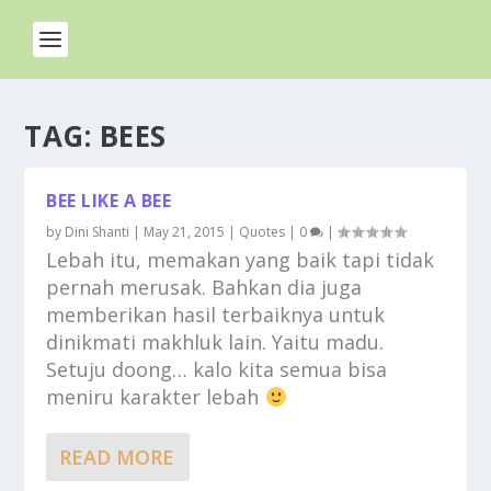
TAG:
BEES
BEE LIKE A BEE
by
Dini Shanti
|
May 21, 2015
|
Quotes
|
0
|
Lebah itu, memakan yang baik tapi tidak
pernah merusak. Bahkan dia juga
memberikan hasil terbaiknya untuk
dinikmati makhluk lain. Yaitu madu.
Setuju doong… kalo kita semua bisa
meniru karakter lebah
READ MORE