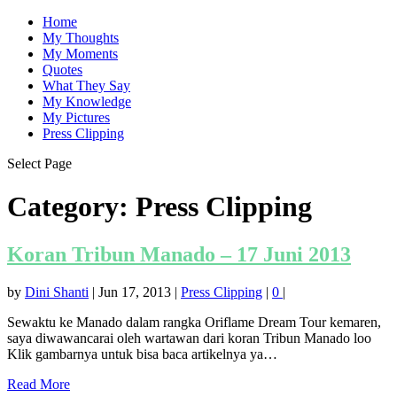
Home
My Thoughts
My Moments
Quotes
What They Say
My Knowledge
My Pictures
Press Clipping
Select Page
Category:
Press Clipping
Koran Tribun Manado – 17 Juni 2013
by
Dini Shanti
|
Jun 17, 2013
|
Press Clipping
|
0
|
Sewaktu ke Manado dalam rangka Oriflame Dream Tour kemaren,
saya diwawancarai oleh wartawan dari koran Tribun Manado loo
Klik gambarnya untuk bisa baca artikelnya ya…
Read More