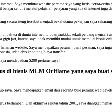
internet. Saya membuat website pertama saya yang berisi cerita-cerita 
l belajar sendiri melalui pelajaran-pelajaran yang ada di internet jug
g secara iseng tersebut menjadi bekal utama pekerjaan saya sekarang.
ui bahwa di dunia internet itu buanyaakkk.. sekali peluang mencari uan
sa gigit jari, karena saya tidak memiliki modal untuk memulai bisnis onl
alaman website. Saya mendapatkan pesanan demi pesanan, saya ingat w
onesia, udah abis kepotong biaya transfer.
 saya mendapatkan $200 pertama saya!
kus di bisnis MLM Oriflame yang saya buat 
up saya. Saya mendapatkan email dari seorang bule pemilik web develop
terus bertambah. Dan akhirnya sekitar tahun 2001, saya diangkat menjad