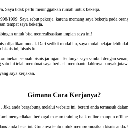
ya. Saya tidak perlu meninggalkan rumah untuk bekerja.
998/1999. Saya sebut pekerja, karena memang saya bekerja pada orang l
aan tempat saya bekerja.
mbingan untuk bisa menrealisasikan impian saya ini!
 bisa dijadikan modal. Dari sedikit modal itu, saya mulai belajar lebih d
bisnis ini, bisnis itu….
nlinekan sebuah bisnis jaringan. Tentunya saya sambut dengan senang h
atu ini telah membuat saya berhasil membantu lahirnya banyak jutawan
yang saya kerjakan.
Gimana Cara Kerjanya?
. Jika anda bergabung melalui website ini, berarti anda termasuk d
ami menyediakan berbagai macam training baik online maupun offline
edang anda baca ini. Gunanya tentu untuk mempromosikan bisnis anda