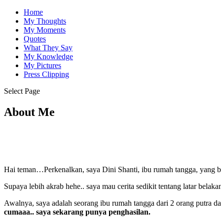
Home
My Thoughts
My Moments
Quotes
What They Say
My Knowledge
My Pictures
Press Clipping
Select Page
About Me
Hai teman…Perkenalkan, saya Dini Shanti, ibu rumah tangga, yang be
Supaya lebih akrab hehe.. saya mau cerita sedikit tentang latar bela
Awalnya, saya adalah seorang ibu rumah tangga dari 2 orang putra d
cumaaa.. saya sekarang punya penghasilan.