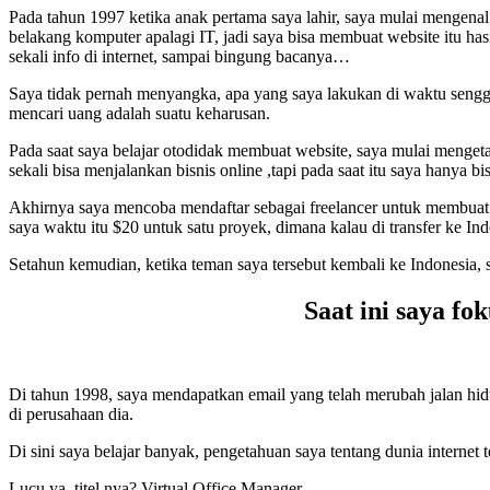
Pada tahun 1997 ketika anak pertama saya lahir, saya mulai mengenal 
belakang komputer apalagi IT, jadi saya bisa membuat website itu hasi
sekali info di internet, sampai bingung bacanya…
Saya tidak pernah menyangka, apa yang saya lakukan di waktu senggan
mencari uang adalah suatu keharusan.
Pada saat saya belajar otodidak membuat website, saya mulai mengetah
sekali bisa menjalankan bisnis online ,tapi pada saat itu saya hanya bi
Akhirnya saya mencoba mendaftar sebagai freelancer untuk membuat h
saya waktu itu $20 untuk satu proyek, dimana kalau di transfer ke Ind
Setahun kemudian, ketika teman saya tersebut kembali ke Indonesia,
Saat ini saya fo
Di tahun 1998, saya mendapatkan email yang telah merubah jalan hid
di perusahaan dia.
Di sini saya belajar banyak, pengetahuan saya tentang dunia internet 
Lucu ya, titel nya? Virtual Office Manager…..