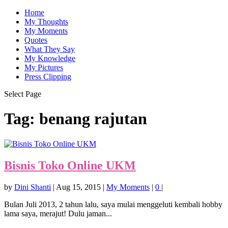
Home
My Thoughts
My Moments
Quotes
What They Say
My Knowledge
My Pictures
Press Clipping
Select Page
Tag:
benang rajutan
Bisnis Toko Online UKM
by
Dini Shanti
|
Aug 15, 2015
|
My Moments
|
0
|
Bulan Juli 2013, 2 tahun lalu, saya mulai menggeluti kembali hobby
lama saya, merajut! Dulu jaman...