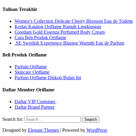
Tulisan Terakhir
Women’s Collection Delicate Cherry Blossom Eau de Toilette
Kertas Katalog Oriflame Ramah Lingkungan
Giordani Gold Essenza Perfumed Body Cream
Cara Beli Produk Oriflame
.SE Swedish Experience Blazing Warmth Eau de Parfum
Beli Produk Oriflame
Parfum Oriflame
Skincare Oriflame
Parfum Oriflame Diskon Bulan Ini
Daftar Member Oriflame
Daftar VIP Customer
Daftar Brand Partner
Search for:
Designed by
Elegant Themes
| Powered by
WordPress