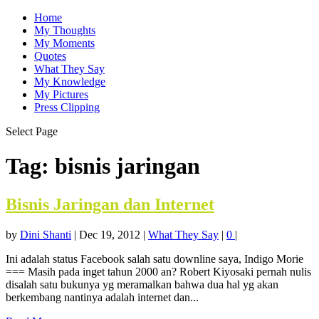
Home
My Thoughts
My Moments
Quotes
What They Say
My Knowledge
My Pictures
Press Clipping
Select Page
Tag:
bisnis jaringan
Bisnis Jaringan dan Internet
by
Dini Shanti
|
Dec 19, 2012
|
What They Say
|
0
|
Ini adalah status Facebook salah satu downline saya, Indigo Morie
=== Masih pada inget tahun 2000 an? Robert Kiyosaki pernah nulis
disalah satu bukunya yg meramalkan bahwa dua hal yg akan
berkembang nantinya adalah internet dan...