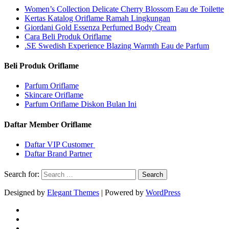
Women’s Collection Delicate Cherry Blossom Eau de Toilette
Kertas Katalog Oriflame Ramah Lingkungan
Giordani Gold Essenza Perfumed Body Cream
Cara Beli Produk Oriflame
.SE Swedish Experience Blazing Warmth Eau de Parfum
Beli Produk Oriflame
Parfum Oriflame
Skincare Oriflame
Parfum Oriflame Diskon Bulan Ini
Daftar Member Oriflame
Daftar VIP Customer
Daftar Brand Partner
Search for:
Designed by
Elegant Themes
| Powered by
WordPress