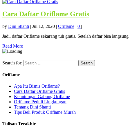
Cara Daftar Oriflame Gratis
by
Dini Shanti
|
Jul 12, 2020
|
Oriflame
|
0
|
Jadi, daftar Oriflame sekarang tuh gratis. Setelah daftar bisa langsung
Read More
Search for:
Oriflame
Apa Itu Bisnis Oriflame?
Cara Daftar Oriflame Gratis
Keuntungan Gabung Oriflame
Oriflame Peduli Lingkungan
Tentang Dini Shanti
Tips Beli Produk Oriflame Murah
Tulisan Terakhir