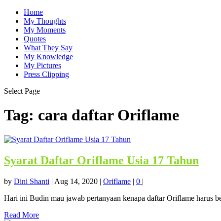
Home
My Thoughts
My Moments
Quotes
What They Say
My Knowledge
My Pictures
Press Clipping
Select Page
Tag:
cara daftar Oriflame
Syarat Daftar Oriflame Usia 17 Tahun
by
Dini Shanti
|
Aug 14, 2020
|
Oriflame
|
0
|
Hari ini Budin mau jawab pertanyaan kenapa daftar Oriflame harus ber
Read More