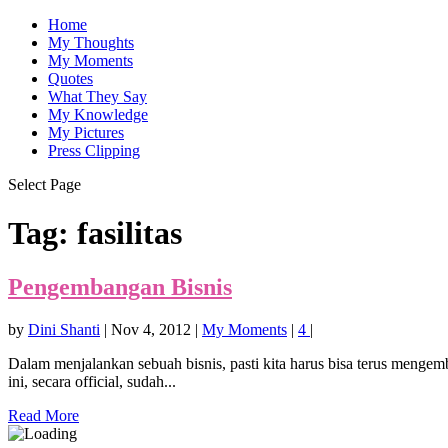
Home
My Thoughts
My Moments
Quotes
What They Say
My Knowledge
My Pictures
Press Clipping
Select Page
Tag:
fasilitas
Pengembangan Bisnis
by
Dini Shanti
|
Nov 4, 2012
|
My Moments
|
4
|
Dalam menjalankan sebuah bisnis, pasti kita harus bisa terus menge
ini, secara official, sudah...
Read More