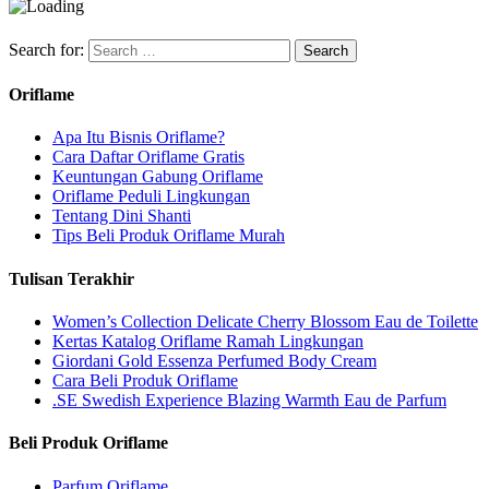
Search for:
Oriflame
Apa Itu Bisnis Oriflame?
Cara Daftar Oriflame Gratis
Keuntungan Gabung Oriflame
Oriflame Peduli Lingkungan
Tentang Dini Shanti
Tips Beli Produk Oriflame Murah
Tulisan Terakhir
Women’s Collection Delicate Cherry Blossom Eau de Toilette
Kertas Katalog Oriflame Ramah Lingkungan
Giordani Gold Essenza Perfumed Body Cream
Cara Beli Produk Oriflame
.SE Swedish Experience Blazing Warmth Eau de Parfum
Beli Produk Oriflame
Parfum Oriflame