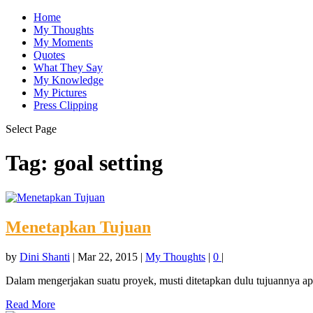
Home
My Thoughts
My Moments
Quotes
What They Say
My Knowledge
My Pictures
Press Clipping
Select Page
Tag:
goal setting
Menetapkan Tujuan
by
Dini Shanti
|
Mar 22, 2015
|
My Thoughts
|
0
|
Dalam mengerjakan suatu proyek, musti ditetapkan dulu tujuannya apa
Read More