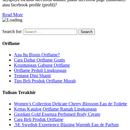
atau facebook profile (profil)?
Read More
Search for:
Oriflame
Apa Itu Bisnis Oriflame?
Cara Daftar Oriflame Gratis
Keuntungan Gabung Oriflame
Oriflame Peduli Lingkungan
Tentang Dini Shanti
Tips Beli Produk Oriflame Murah
Tulisan Terakhir
Women’s Collection Delicate Cherry Blossom Eau de Toilette
Kertas Katalog Oriflame Ramah Lingkungan
Giordani Gold Essenza Perfumed Body Cream
Cara Beli Produk Oriflame
.SE Swedish Experience Blazing Warmth Eau de Parfum