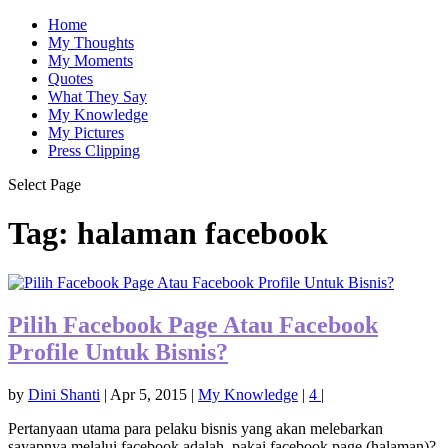
Home
My Thoughts
My Moments
Quotes
What They Say
My Knowledge
My Pictures
Press Clipping
Select Page
Tag:
halaman facebook
Pilih Facebook Page Atau Facebook
Profile Untuk Bisnis?
by
Dini Shanti
|
Apr 5, 2015
|
My Knowledge
|
4
|
Pertanyaan utama para pelaku bisnis yang akan melebarkan
sayapnya melalui facebook adalah, pakai facebook page (halaman)?