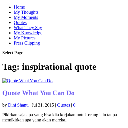
Home
My Thoughts
My Moments
Quotes
What They Say
My Knowledge
My Pictures
Press Clipping
Select Page
Tag:
inspirational quote
Quote What You Can Do
by
Dini Shanti
|
Jul 31, 2015
|
Quotes
|
0
|
Pikirkan saja apa yang bisa kita kerjakan untuk orang lain tanpa
memikirkan apa yang akan mereka...