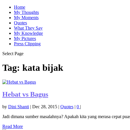
Home
My Thoughts
My Moments
Quotes
What They Say
My Knowledge
My Pictures
Press Clipping
Select Page
Tag:
kata bijak
Hebat vs Bagus
by
Dini Shanti
|
Dec 28, 2015
|
Quotes
|
0
|
Jadi dimana sumber masalahnya? Apakah kita yang merasa cepat puas, 
Read More