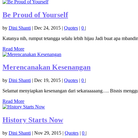
Be Proud of Yourself
by
Dini Shanti
|
Dec 24, 2015
|
Quotes
|
0
|
Katanya nih, rumput tetangga selalu lebih hijau Jadi buat apa mbandi
Read More
Merencanakan Kesenangan
by
Dini Shanti
|
Dec 19, 2015
|
Quotes
|
0
|
Selamat menyiapkan kesenangan dari sekaraaaaang…. Bisnis menggu
Read More
History Starts Now
by
Dini Shanti
|
Nov 29, 2015
|
Quotes
|
0
|