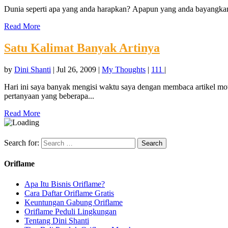
Dunia seperti apa yang anda harapkan? Apapun yang anda bayangkan, 
Read More
Satu Kalimat Banyak Artinya
by
Dini Shanti
|
Jul 26, 2009
|
My Thoughts
|
111
|
Hari ini saya banyak mengisi waktu saya dengan membaca artikel mot
pertanyaan yang beberapa...
Read More
Search for:
Oriflame
Apa Itu Bisnis Oriflame?
Cara Daftar Oriflame Gratis
Keuntungan Gabung Oriflame
Oriflame Peduli Lingkungan
Tentang Dini Shanti