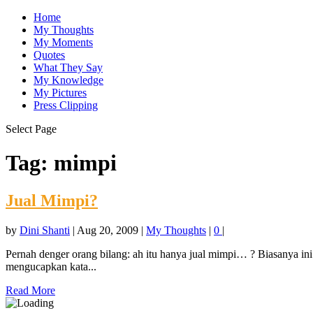
Home
My Thoughts
My Moments
Quotes
What They Say
My Knowledge
My Pictures
Press Clipping
Select Page
Tag:
mimpi
Jual Mimpi?
by
Dini Shanti
|
Aug 20, 2009
|
My Thoughts
|
0
|
Pernah denger orang bilang: ah itu hanya jual mimpi… ? Biasanya ini
mengucapkan kata...
Read More