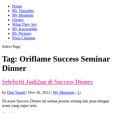
Home
My Thoughts
My Moments
Quotes
What They Say
My Knowledge
My Pictures
Press Clipping
Select Page
Tag:
Oriflame Success Seminar
Dinner
Selebriti Jadi2an di Success Dinner
by
Dini Shanti
|
Nov 16, 2012
|
My Moments
|
3
|
Di acara Success Dinner ini semua peserta senang dan puas dengan
acara yang super seru.