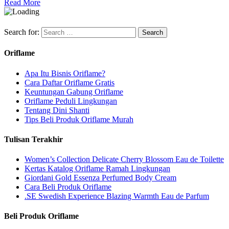
Read More
Search for:
Oriflame
Apa Itu Bisnis Oriflame?
Cara Daftar Oriflame Gratis
Keuntungan Gabung Oriflame
Oriflame Peduli Lingkungan
Tentang Dini Shanti
Tips Beli Produk Oriflame Murah
Tulisan Terakhir
Women’s Collection Delicate Cherry Blossom Eau de Toilette
Kertas Katalog Oriflame Ramah Lingkungan
Giordani Gold Essenza Perfumed Body Cream
Cara Beli Produk Oriflame
.SE Swedish Experience Blazing Warmth Eau de Parfum
Beli Produk Oriflame