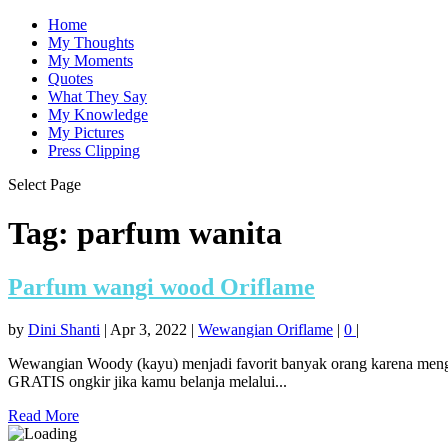
Home
My Thoughts
My Moments
Quotes
What They Say
My Knowledge
My Pictures
Press Clipping
Select Page
Tag:
parfum wanita
Parfum wangi wood Oriflame
by
Dini Shanti
|
Apr 3, 2022
|
Wewangian Oriflame
|
0
|
Wewangian Woody (kayu) menjadi favorit banyak orang karena men
GRATIS ongkir jika kamu belanja melalui...
Read More