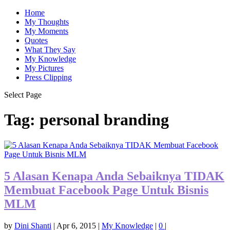
Home
My Thoughts
My Moments
Quotes
What They Say
My Knowledge
My Pictures
Press Clipping
Select Page
Tag:
personal branding
5 Alasan Kenapa Anda Sebaiknya TIDAK
Membuat Facebook Page Untuk Bisnis
MLM
by
Dini Shanti
|
Apr 6, 2015
|
My Knowledge
|
0
|