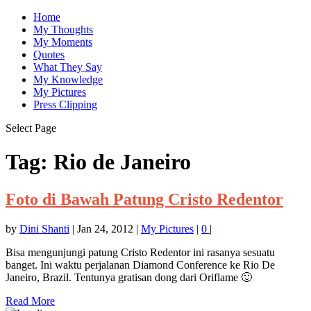
Home
My Thoughts
My Moments
Quotes
What They Say
My Knowledge
My Pictures
Press Clipping
Select Page
Tag:
Rio de Janeiro
Foto di Bawah Patung Cristo Redentor
by
Dini Shanti
|
Jan 24, 2012
|
My Pictures
|
0
|
Bisa mengunjungi patung Cristo Redentor ini rasanya sesuatu
banget. Ini waktu perjalanan Diamond Conference ke Rio De
Janeiro, Brazil. Tentunya gratisan dong dari Oriflame 🙂
Read More