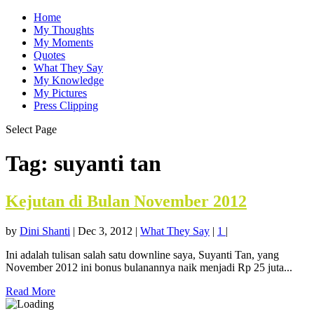
Home
My Thoughts
My Moments
Quotes
What They Say
My Knowledge
My Pictures
Press Clipping
Select Page
Tag:
suyanti tan
Kejutan di Bulan November 2012
by
Dini Shanti
|
Dec 3, 2012
|
What They Say
|
1
|
Ini adalah tulisan salah satu downline saya, Suyanti Tan, yang
November 2012 ini bonus bulanannya naik menjadi Rp 25 juta...
Read More