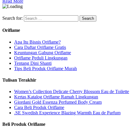
Read More
Search for:
Oriflame
Apa Itu Bisnis Oriflame?
Cara Daftar Oriflame Gratis
Keuntungan Gabung Oriflame
Oriflame Peduli Lingkungan
Tentang Dini Shanti
Tips Beli Produk Oriflame Murah
Tulisan Terakhir
Women’s Collection Delicate Cherry Blossom Eau de Toilette
Kertas Katalog Oriflame Ramah Lingkungan
Giordani Gold Essenza Perfumed Body Cream
Cara Beli Produk Oriflame
.SE Swedish Experience Blazing Warmth Eau de Parfum
Beli Produk Oriflame