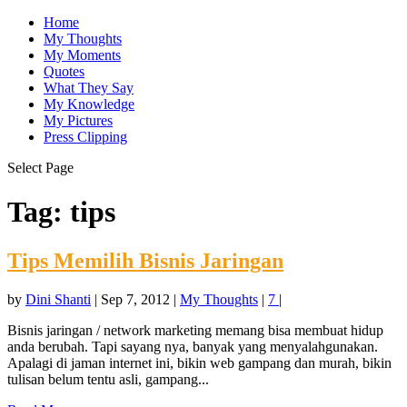
Home
My Thoughts
My Moments
Quotes
What They Say
My Knowledge
My Pictures
Press Clipping
Select Page
Tag:
tips
Tips Memilih Bisnis Jaringan
by
Dini Shanti
|
Sep 7, 2012
|
My Thoughts
|
7
|
Bisnis jaringan / network marketing memang bisa membuat hidup
anda berubah. Tapi sayang nya, banyak yang menyalahgunakan.
Apalagi di jaman internet ini, bikin web gampang dan murah, bikin
tulisan belum tentu asli, gampang...