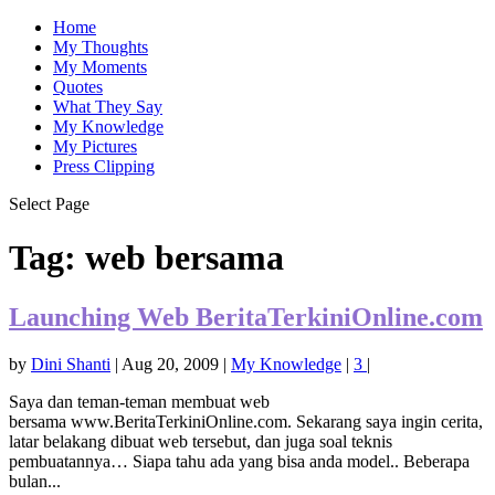
Home
My Thoughts
My Moments
Quotes
What They Say
My Knowledge
My Pictures
Press Clipping
Select Page
Tag:
web bersama
Launching Web BeritaTerkiniOnline.com
by
Dini Shanti
|
Aug 20, 2009
|
My Knowledge
|
3
|
Saya dan teman-teman membuat web
bersama www.BeritaTerkiniOnline.com. Sekarang saya ingin cerita,
latar belakang dibuat web tersebut, dan juga soal teknis
pembuatannya… Siapa tahu ada yang bisa anda model.. Beberapa
bulan...