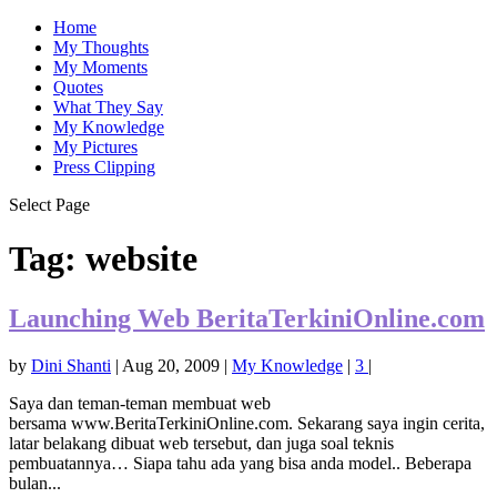
Home
My Thoughts
My Moments
Quotes
What They Say
My Knowledge
My Pictures
Press Clipping
Select Page
Tag:
website
Launching Web BeritaTerkiniOnline.com
by
Dini Shanti
|
Aug 20, 2009
|
My Knowledge
|
3
|
Saya dan teman-teman membuat web
bersama www.BeritaTerkiniOnline.com. Sekarang saya ingin cerita,
latar belakang dibuat web tersebut, dan juga soal teknis
pembuatannya… Siapa tahu ada yang bisa anda model.. Beberapa
bulan...