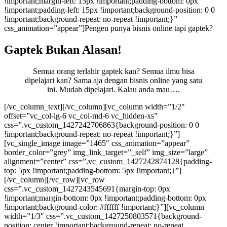
!important;margin-left: 15px !important;padding-bottom: 0px
!important;padding-left: 15px !important;background-position: 0 0
!important;background-repeat: no-repeat !important;}”
css_animation=”appear”]Pengen punya bisnis online tapi gaptek?
Gaptek Bukan Alasan!
Semua orang terlahir gaptek kan? Semua ilmu bisa
dipelajari kan? Sama aja dengan bisnis online yang satu
ini. Mudah dipelajari. Kalau anda mau….
[/vc_column_text][/vc_column][vc_column width=”1/2″
offset=”vc_col-lg-6 vc_col-md-6 vc_hidden-xs”
css=”.vc_custom_1427242706863{background-position: 0 0
!important;background-repeat: no-repeat !important;}”]
[vc_single_image image=”1465″ css_animation=”appear”
border_color=”grey” img_link_target=”_self” img_size=”large”
alignment=”center” css=”.vc_custom_1427242874128{padding-
top: 5px !important;padding-bottom: 5px !important;}”]
[/vc_column][/vc_row][vc_row
css=”.vc_custom_1427243545691{margin-top: 0px
!important;margin-bottom: 0px !important;padding-bottom: 0px
!important;background-color: #ffffff !important;}”][vc_column
width=”1/3″ css=”.vc_custom_1427250803571{background-
position: center !important;background-repeat: no-repeat