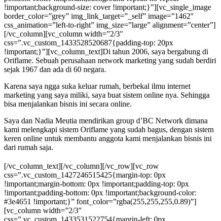
!important;background-size: cover !important;}”][vc_single_image
border_color=”grey” img_link_target=”_self” image=”1462″
css_animation=”left-to-right” img_size=”large” alignment=”center”]
[/vc_column][vc_column width=”2/3″
css=”.vc_custom_1433528520687{padding-top: 20px
!important;}”][vc_column_text]Di tahun 2006, saya bergabung di
Oriflame. Sebuah perusahaan network marketing yang sudah berdiri
sejak 1967 dan ada di 60 negara.
Karena saya ngga suka keluar rumah, berbekal ilmu internet
marketing yang saya miliki, saya buat sistem online nya. Sehingga
bisa menjalankan bisnis ini secara online.
Saya dan Nadia Meutia mendirikan group d’BC Network dimana
kami melengkapi sistem Oriflame yang sudah bagus, dengan sistem
keren online untuk membantu anggota kami menjalankan bisnis ini
dari rumah saja.
[/vc_column_text][/vc_column][/vc_row][vc_row
css=”.vc_custom_1427246515425{margin-top: 0px
!important;margin-bottom: 0px !important;padding-top: 0px
!important;padding-bottom: 0px !important;background-color:
#3e4651 !important;}” font_color=”rgba(255,255,255,0.89)”]
[vc_column width=”2/3″
css=”.vc_custom_1433531522754{margin-left: 0px