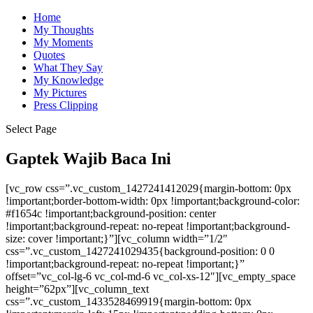
Home
My Thoughts
My Moments
Quotes
What They Say
My Knowledge
My Pictures
Press Clipping
Select Page
Gaptek Wajib Baca Ini
[vc_row css=”.vc_custom_1427241412029{margin-bottom: 0px
!important;border-bottom-width: 0px !important;background-color:
#f1654c !important;background-position: center
!important;background-repeat: no-repeat !important;background-
size: cover !important;}”][vc_column width=”1/2″
css=”.vc_custom_1427241029435{background-position: 0 0
!important;background-repeat: no-repeat !important;}”
offset=”vc_col-lg-6 vc_col-md-6 vc_col-xs-12″][vc_empty_space
height=”62px”][vc_column_text
css=”.vc_custom_1433528469919{margin-bottom: 0px