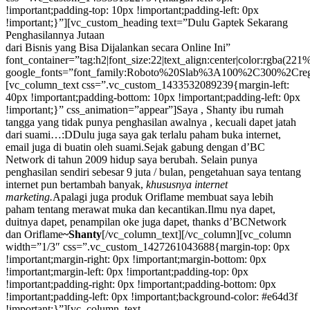
!important;padding-top: 10px !important;padding-left: 0px
!important;}”][vc_custom_heading text=”Dulu Gaptek Sekarang
Penghasilannya Jutaan
dari Bisnis yang Bisa Dijalankan secara Online Ini”
font_container=”tag:h2|font_size:22|text_align:center|color:rgba
google_fonts=”font_family:Roboto%20Slab%3A100%2C300%2Creg
[vc_column_text css=”.vc_custom_1433532089239{margin-left:
40px !important;padding-bottom: 10px !important;padding-left: 0px
!important;}” css_animation=”appear”]
Saya , Shanty ibu rumah
tangga yang tidak punya penghasilan awalnya , kecuali dapet jatah
dari suami…:DDulu juga saya gak terlalu paham buka internet,
email juga di buatin oleh suami.Sejak gabung dengan d’BC
Network di tahun 2009 hidup saya berubah. Selain punya
penghasilan sendiri sebesar 9 juta / bulan, pengetahuan saya tentang
internet pun bertambah banyak,
khususnya internet
marketing.
Apalagi juga produk Oriflame membuat saya lebih
paham tentang merawat muka dan kecantikan.Ilmu nya dapet,
duitnya dapet, penampilan oke juga dapet, thanks d’BCNetwork
dan Oriflame
~Shanty
[/vc_column_text][/vc_column][vc_column
width=”1/3″ css=”.vc_custom_1427261043688{margin-top: 0px
!important;margin-right: 0px !important;margin-bottom: 0px
!important;margin-left: 0px !important;padding-top: 0px
!important;padding-right: 0px !important;padding-bottom: 0px
!important;padding-left: 0px !important;background-color: #e64d3f
!important;}”][vc_column_text