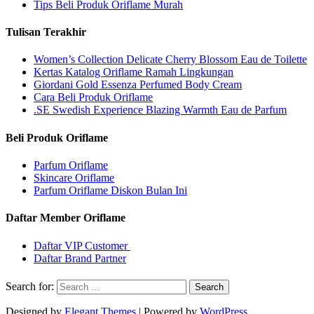
Tips Beli Produk Oriflame Murah
Tulisan Terakhir
Women’s Collection Delicate Cherry Blossom Eau de Toilette
Kertas Katalog Oriflame Ramah Lingkungan
Giordani Gold Essenza Perfumed Body Cream
Cara Beli Produk Oriflame
.SE Swedish Experience Blazing Warmth Eau de Parfum
Beli Produk Oriflame
Parfum Oriflame
Skincare Oriflame
Parfum Oriflame Diskon Bulan Ini
Daftar Member Oriflame
Daftar VIP Customer
Daftar Brand Partner
Search for:
Designed by
Elegant Themes
| Powered by
WordPress