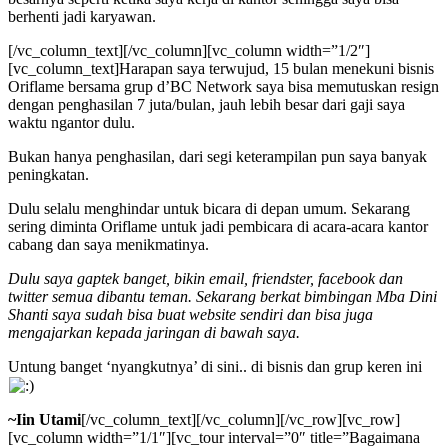
berhenti jadi karyawan.
[/vc_column_text][/vc_column][vc_column width=”1/2″]
[vc_column_text]Harapan saya terwujud, 15 bulan menekuni bisnis
Oriflame bersama grup d’BC Network saya bisa memutuskan resign
dengan penghasilan 7 juta/bulan, jauh lebih besar dari gaji saya
waktu ngantor dulu.
Bukan hanya penghasilan, dari segi keterampilan pun saya banyak
peningkatan.
Dulu selalu menghindar untuk bicara di depan umum. Sekarang
sering diminta Oriflame untuk jadi pembicara di acara-acara kantor
cabang dan saya menikmatinya.
Dulu saya gaptek banget, bikin email, friendster, facebook dan
twitter semua dibantu teman. Sekarang berkat bimbingan Mba Dini
Shanti saya sudah bisa buat website sendiri dan bisa juga
mengajarkan kepada jaringan di bawah saya.
Untung banget ‘nyangkutnya’ di sini.. di bisnis dan grup keren ini
~Iin Utami
[/vc_column_text][/vc_column][/vc_row][vc_row]
[vc_column width=”1/1″][vc_tour interval=”0″ title=”Bagaimana