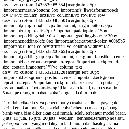
css=”.vc_custom_1433530989554{margin-top: 5px
!important;margin-bottom: 5px !important;}”][wrdsformprospek
id=’6′][/vc_column_text][/vc_column][/vc_row][vc_row
css=”.vc_custom_1433532048350{margin-top: 0px
!important;margin-right: -7px !important;margin-bottom: 0px
!important;margin-left: -7px !important;padding-top: 15px
!important;padding-right: 0px !important;padding-bottom: 30px
!important;padding-left: 0px !important;background-color: #00b5b5
!important;}” font_color=”#ffffff”][vc_column width=”1/2″
css=”.vc_custom_1433532200865{margin-top: 0px
!important;padding-top: 0px !important;background-position: center
!important;background-repeat: no-repeat !important;background-
size: contain !important;}”][vc_column_text
css=”.vc_custom_1433532131228{margin-left: 30px
!important;background-position: center !important;background-
repeat: no-repeat !important;background-size: cover !important;}”
css_animation=”bottom-to-top”]Hai salam kenal, nama saya Iin.
Saya tipe orang rumahan, suka banget ada di rumah…
Dari dulu cita-cita saya pengen punya usaha sendiri supaya gak
perlu kerja kantoran.Saya sudah coba beberapa macam peluang
bisnis yang bisa dikerjakan dari rumah, selalu terbentur modal besar,
5juta, 10 juta, 15 juta, 20 juta.. waduuh.. hehheheBerharap ada satu
pekerjaan
keren yang modalnya relatif murah dan hasilnya sama
besarnya seperti ketika saya kerja di kantor sehingga saya bisa