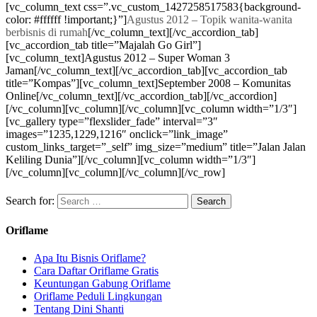
[vc_column_text css=”.vc_custom_1427258517583{background-
color: #ffffff !important;}”]
Agustus 2012 – Topik wanita-wanita
berbisnis di rumah
[/vc_column_text][/vc_accordion_tab]
[vc_accordion_tab title=”Majalah Go Girl”]
[vc_column_text]Agustus 2012 – Super Woman 3
Jaman[/vc_column_text][/vc_accordion_tab][vc_accordion_tab
title=”Kompas”][vc_column_text]September 2008 – Komunitas
Online[/vc_column_text][/vc_accordion_tab][/vc_accordion]
[/vc_column][vc_column][/vc_column][vc_column width=”1/3″]
[vc_gallery type=”flexslider_fade” interval=”3″
images=”1235,1229,1216″ onclick=”link_image”
custom_links_target=”_self” img_size=”medium” title=”Jalan Jalan
Keliling Dunia”][/vc_column][vc_column width=”1/3″]
[/vc_column][vc_column][/vc_column][/vc_row]
Search for:
Oriflame
Apa Itu Bisnis Oriflame?
Cara Daftar Oriflame Gratis
Keuntungan Gabung Oriflame
Oriflame Peduli Lingkungan
Tentang Dini Shanti