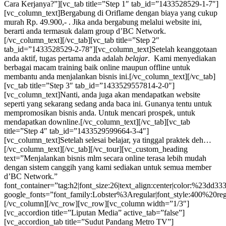
Cara Kerjanya?”][vc_tab title=”Step 1″ tab_id=”1433528529-1-7″]
[vc_column_text]Bergabung di Oriflame dengan biaya yang cukup
murah Rp. 49.900,- . Jika anda bergabung melalui website ini,
berarti anda termasuk dalam group d’BC Network.
[/vc_column_text][/vc_tab][vc_tab title=”Step 2″
tab_id=”1433528529-2-78″][vc_column_text]Setelah keanggotaan
anda aktif, tugas pertama anda adalah
belajar
. Kami menyediakan
berbagai macam training baik online maupun offline untuk
membantu anda menjalankan bisnis ini.[/vc_column_text][/vc_tab]
[vc_tab title=”Step 3″ tab_id=”1433529557814-2-0″]
[vc_column_text]Nanti, anda juga akan mendapatkan website
seperti yang sekarang sedang anda baca ini. Gunanya tentu untuk
mempromosikan bisnis anda. Untuk mencari prospek, untuk
mendapatkan downline.[/vc_column_text][/vc_tab][vc_tab
title=”Step 4″ tab_id=”1433529599664-3-4″]
[vc_column_text]Setelah selesai belajar, ya tinggal praktek deh…
[/vc_column_text][/vc_tab][/vc_tour][vc_custom_heading
text=”Menjalankan bisnis mlm secara online terasa lebih mudah
dengan sistem canggih yang kami sediakan untuk semua member
d’BC Network.”
font_container=”tag:h2|font_size:26|text_align:center|color:%23dd33
google_fonts=”font_family:Lobster%3Aregular|font_style:400%20
[/vc_column][/vc_row][vc_row][vc_column width=”1/3″]
[vc_accordion title=”Liputan Media” active_tab=”false”]
[vc_accordion_tab title=”Sudut Pandang Metro TV”]