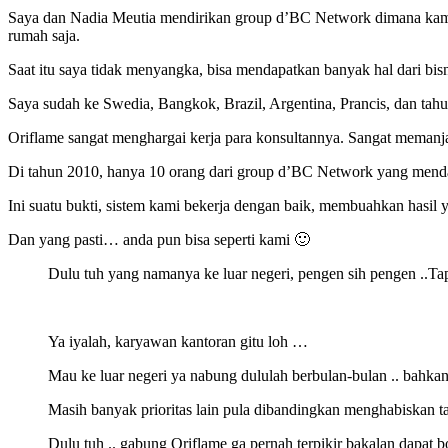
Saya dan Nadia Meutia mendirikan group d’BC Network dimana kami 
rumah saja.
Saat itu saya tidak menyangka, bisa mendapatkan banyak hal dari bisnis
Saya sudah ke Swedia, Bangkok, Brazil, Argentina, Prancis, dan ta
Oriflame sangat menghargai kerja para konsultannya. Sangat mema
Di tahun 2010, hanya 10 orang dari group d’BC Network yang mendapa
Ini suatu bukti, sistem kami bekerja dengan baik, membuahkan hasi
Dan yang pasti… anda pun bisa seperti kami 🙂
Dulu tuh yang namanya ke luar negeri, pengen sih pengen ..Ta
Ya iyalah, karyawan kantoran gitu loh …
Mau ke luar negeri ya nabung dululah berbulan-bulan .. bahka
Masih banyak prioritas lain pula dibandingkan menghabiskan ta
Dulu tuh .. gabung Oriflame ga pernah terpikir bakalan dapat bo