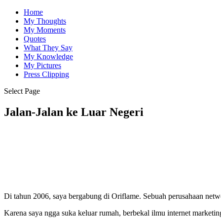
Home
My Thoughts
My Moments
Quotes
What They Say
My Knowledge
My Pictures
Press Clipping
Select Page
Jalan-Jalan ke Luar Negeri
Di tahun 2006, saya bergabung di Oriflame. Sebuah perusahaan netwo
Karena saya ngga suka keluar rumah, berbekal ilmu internet marketing 