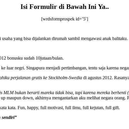
Isi Formulir di Bawah Ini Ya..
[wrdsformprospek id=’5′]
i usaha yang bisa dijalankan dirumah sambil mengawasi anak balitaku.
2012 bonusku sudah 10jutaan/bulan.
 ke luar negri. Singapura menjadi pertimbangan, tentu saja karena ne
hiku perjalanan gratis ke Stockholm-Swedia
di agustus 2012. Rasanya
is MLM bukan berarti mareka tidak bisa, tapi karena mereka berhenti
aat up maupun down, akhirnya mengantarkan aku melihat negara orang. P
kata. Fun, happy, full motivasi, full ilmu, full kejutan, full gift.
sendiri”