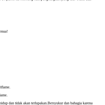
benua!
riflame.
flame.
idup dan tidak akan terlupakan.Bersyukur dan bahagia karena