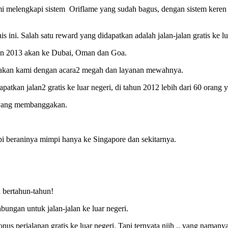
melengkapi sistem Oriflame yang sudah bagus, dengan sistem keren o
 ini. Salah satu reward yang didapatkan adalah jalan-jalan gratis ke lu
hun 2013 akan ke Dubai, Oman dan Goa.
njakan kami dengan acara2 megah dan layanan mewahnya.
tkan jalan2 gratis ke luar negeri, di tahun 2012 lebih dari 60 orang
l yang membanggakan.
pi beraninya mimpi hanya ke Singapore dan sekitarnya.
n bertahun-tahun!
bungan untuk jalan-jalan ke luar negeri.
nus perjalanan gratis ke luar negeri. Tapi ternyata niih .. yang namany