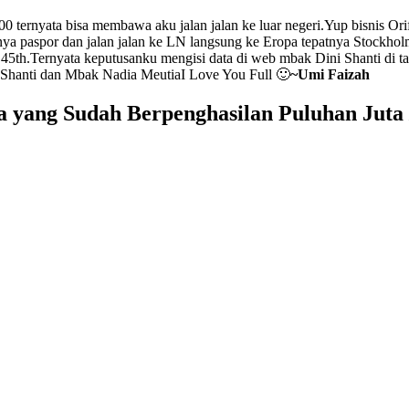
0 ternyata bisa membawa aku jalan jalan ke luar negeri.Yup bisnis Or
nya paspor dan jalan jalan ke LN langsung ke Eropa tepatnya Stockho
45th.Ternyata keputusanku mengisi data di web mbak Dini Shanti di 
 Shanti dan Mbak Nadia MeutiaI Love You Full 🙂
~Umi Faizah
 yang Sudah Berpenghasilan Puluhan Juta 