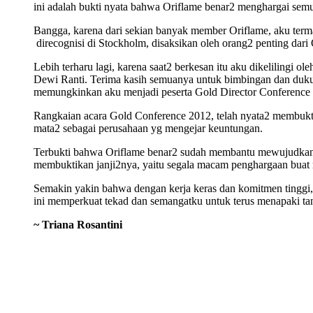
ini adalah bukti nyata bahwa Oriflame benar2 menghargai semua
Bangga, karena dari sekian banyak member Oriflame, aku terma
direcognisi di Stockholm, disaksikan oleh orang2 penting dari 
Lebih terharu lagi, karena saat2 berkesan itu aku dikelilingi 
Dewi Ranti. Terima kasih semuanya untuk bimbingan dan dukun
memungkinkan aku menjadi p
eserta Gold Director Conference 
Rangkaian acara Gold Conference 2012, telah nyata2 membukti
mata2 sebagai perusahaan yg mengejar keuntungan.
Terbukti bahwa Oriflame benar2 sudah membantu mewujudkan 
membuktikan janji2nya, yaitu segala macam penghargaan buat me
Semakin yakin bahwa dengan kerja keras dan komitmen tinggi,
ini memperkuat tekad dan semangatku untuk terus menapaki tan
~ Triana Rosantini