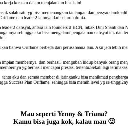
 kerja kerasku dalam menjalankan bisnis ini.
suk salah satu yg bisa memenangkan tantangan dan persyaratan/kualif
Oriflame dan leader2 lainnya dari seluruh dunia.
oleh leader2 dahsyat, antara lain founders d’BCN, mbak Dini Shanti dan
gannya sehingga aku bisa mengalami pengalaman dahsyat ini, dan ten
ini.
kan bahwa Oriflame berbeda dari perusahaan2 lain. Aku jadi lebih me
impian membernya dan berhasil mengubah hidup banyak orang menjadi
mbernya yg berhasil mencapai prestasi tertentu.Sekali lagi terimakas
 tentu aku dan semua member di jaringanku bisa menikmati pengharga
gga Success Plan Oriflame, sehingga bisa meraih level yg se-tinggi2
Mau seperti Yenny & Triana?
Kamu bisa juga kok, kalau mau 🙂