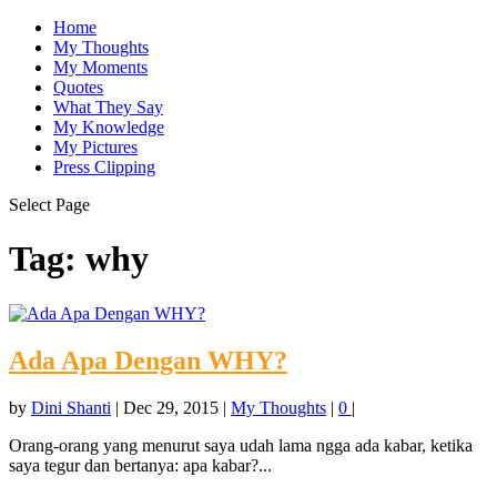
Home
My Thoughts
My Moments
Quotes
What They Say
My Knowledge
My Pictures
Press Clipping
Select Page
Tag:
why
Ada Apa Dengan WHY?
by
Dini Shanti
|
Dec 29, 2015
|
My Thoughts
|
0
|
Orang-orang yang menurut saya udah lama ngga ada kabar, ketika
saya tegur dan bertanya: apa kabar?...