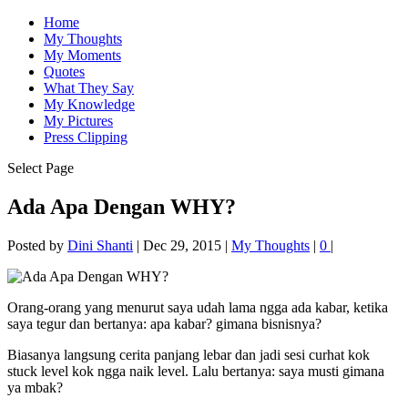
Home
My Thoughts
My Moments
Quotes
What They Say
My Knowledge
My Pictures
Press Clipping
Select Page
Ada Apa Dengan WHY?
Posted by
Dini Shanti
|
Dec 29, 2015
|
My Thoughts
|
0
|
Orang-orang yang menurut saya udah lama ngga ada kabar, ketika
saya tegur dan bertanya: apa kabar? gimana bisnisnya?
Biasanya langsung cerita panjang lebar dan jadi
sesi curhat kok
stuck level kok ngga naik level. Lalu bertanya: saya musti gimana
ya mbak?