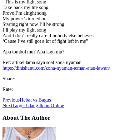
“This is my fight song
Take back my life song
Prove I’m alright song
My power’s turned on
Starting right now I’ll be strong
I’ll play my fight song
And I don’t really care if nobody else believes
‘Cause I’ve still got a lot of fight left in me”
Apa tombol mu? Apa lagu mu?
Ref: artikel lama saya soal zona nyaman
https://dinishanti.com/zona-nyaman-teman-atau-lawan/
Share:
Rate:
Previous
Hebat vs Bagus
Next
Target Ulang Iklan Online
About The Author