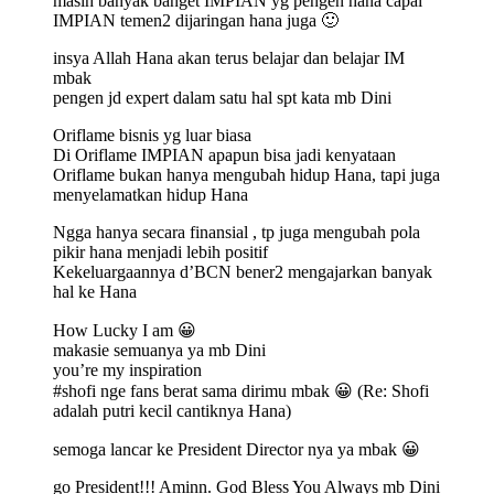
masih banyak banget IMPIAN yg pengen hana capai
IMPIAN temen2 dijaringan hana juga 🙂
insya Allah Hana akan terus belajar dan belajar IM
mbak
pengen jd expert dalam satu hal spt kata mb Dini
Oriflame bisnis yg luar biasa
Di Oriflame IMPIAN apapun bisa jadi kenyataan
Oriflame bukan hanya mengubah hidup Hana, tapi juga
menyelamatkan hidup Hana
Ngga hanya secara finansial , tp juga mengubah pola
pikir hana menjadi lebih positif
Kekeluargaannya d’BCN bener2 mengajarkan banyak
hal ke Hana
How Lucky I am 😀
makasie semuanya ya mb Dini
you’re my inspiration
#shofi nge fans berat sama dirimu mbak 😀 (Re: Shofi
adalah putri kecil cantiknya Hana)
semoga lancar ke President Director nya ya mbak 😀
go President!!! Aminn. God Bless You Always mb Dini