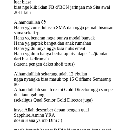
luar biasa
bisa nge klik iklan FB d’BCN jaringan mb Sita awal
2011 lalu
Alhamdulillah 🙂
Hana yg cuma lulusan SMA dan ngga pernah bisnisan
sama sekali :p
Hana yg beneran ngga punya modal banyak
Hana yg gaptek banget dan anak rumahan
Hana yg dulunya ngga bisa nulis email
Hana yg dulu hanya berharap bisa dapet 1-2jt/bulan
dari bisnis dirumah
(karena pengen deket shofi terus)
Alhamdulillah sekarang udah 12jt/bulan
ngga nyangka bisa masuk top 15 Oriflame Semarang
#6
Alhamdulillah sudah resmi Gold Director ngga sampe
dua taun gabung
(sekaligus Qual Senior Gold Director juga)
insya Allah desember depan pengen qual
Sapphire.Aminn YRA
doain Hana ya mb Dini :’)