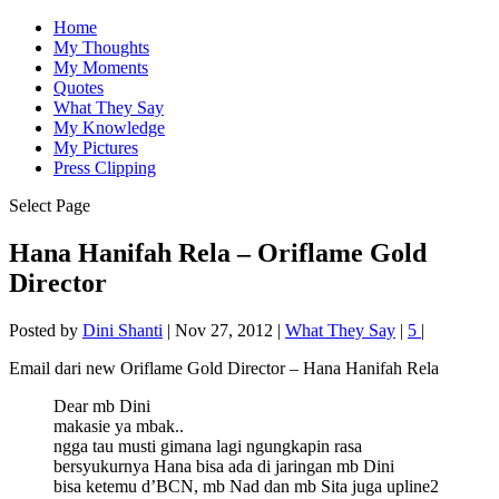
Home
My Thoughts
My Moments
Quotes
What They Say
My Knowledge
My Pictures
Press Clipping
Select Page
Hana Hanifah Rela – Oriflame Gold
Director
Posted by
Dini Shanti
|
Nov 27, 2012
|
What They Say
|
5
|
Email dari new Oriflame Gold Director – Hana Hanifah Rela
Dear mb Dini
makasie ya mbak..
ngga tau musti gimana lagi ngungkapin rasa
bersyukurnya Hana bisa ada di jaringan mb Dini
bisa ketemu d’BCN, mb Nad dan mb Sita juga upline2