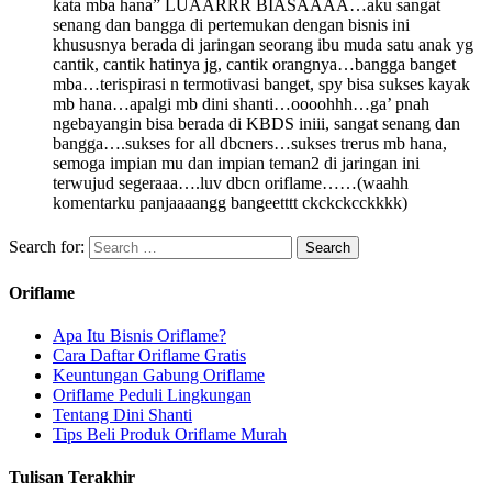
kata mba hana” LUAARRR BIASAAAA…aku sangat
senang dan bangga di pertemukan dengan bisnis ini
khususnya berada di jaringan seorang ibu muda satu anak yg
cantik, cantik hatinya jg, cantik orangnya…bangga banget
mba…terispirasi n termotivasi banget, spy bisa sukses kayak
mb hana…apalgi mb dini shanti…oooohhh…ga’ pnah
ngebayangin bisa berada di KBDS iniii, sangat senang dan
bangga….sukses for all dbcners…sukses trerus mb hana,
semoga impian mu dan impian teman2 di jaringan ini
terwujud segeraaa….luv dbcn oriflame……(waahh
komentarku panjaaaangg bangeetttt ckckckcckkkk)
Search for:
Oriflame
Apa Itu Bisnis Oriflame?
Cara Daftar Oriflame Gratis
Keuntungan Gabung Oriflame
Oriflame Peduli Lingkungan
Tentang Dini Shanti
Tips Beli Produk Oriflame Murah
Tulisan Terakhir