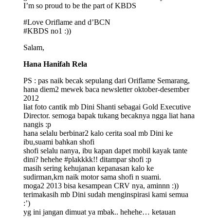
I’m so proud to be the part of KBDS
#Love Oriflame and d’BCN
#KBDS no1 :))
Salam,
Hana Hanifah Rela
PS : pas naik becak sepulang dari Oriflame Semarang,
hana diem2 mewek baca newsletter oktober-desember
2012
liat foto cantik mb Dini Shanti sebagai Gold Executive
Director. semoga bapak tukang becaknya ngga liat hana
nangis :p
hana selalu berbinar2 kalo cerita soal mb Dini ke
ibu,suami bahkan shofi
shofi selalu nanya, ibu kapan dapet mobil kayak tante
dini? hehehe #plakkkk!! ditampar shofi :p
masih sering kehujanan kepanasan kalo ke
sudirman,krn naik motor sama shofi n suami.
moga2 2013 bisa kesampean CRV nya, aminnn :))
terimakasih mb Dini sudah menginspirasi kami semua
:’)
yg ini jangan dimuat ya mbak.. hehehe… ketauan