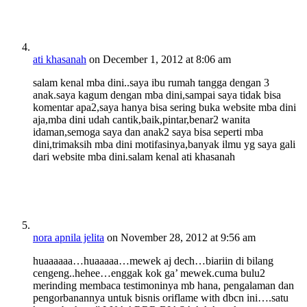
ati khasanah
on December 1, 2012 at 8:06 am
salam kenal mba dini..saya ibu rumah tangga dengan 3
anak.saya kagum dengan mba dini,sampai saya tidak bisa
komentar apa2,saya hanya bisa sering buka website mba dini
aja,mba dini udah cantik,baik,pintar,benar2 wanita
idaman,semoga saya dan anak2 saya bisa seperti mba
dini,trimaksih mba dini motifasinya,banyak ilmu yg saya gali
dari website mba dini.salam kenal ati khasanah
nora apnila jelita
on November 28, 2012 at 9:56 am
huaaaaaa…huaaaaa…mewek aj dech…biariin di bilang
cengeng..hehee…enggak kok ga’ mewek.cuma bulu2
merinding membaca testimoninya mb hana, pengalaman dan
pengorbanannya untuk bisnis oriflame with dbcn ini….satu