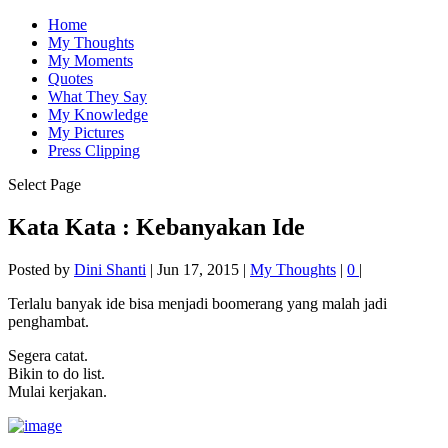
Home
My Thoughts
My Moments
Quotes
What They Say
My Knowledge
My Pictures
Press Clipping
Select Page
Kata Kata : Kebanyakan Ide
Posted by
Dini Shanti
|
Jun 17, 2015
|
My Thoughts
|
0
|
Terlalu banyak ide bisa menjadi boomerang yang malah jadi
penghambat.
Segera catat.
Bikin to do list.
Mulai kerjakan.