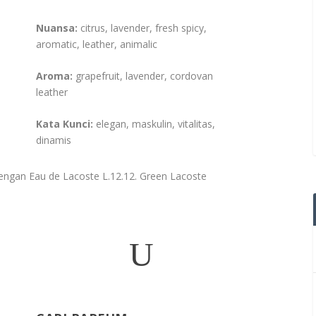
Nuansa:
citrus, lavender, fresh spicy,
aromatic, leather, animalic
Aroma:
grapefruit, lavender, cordovan
leather
Kata Kunci:
elegan, maskulin, vitalitas,
dinamis
dengan Eau de Lacoste L.12.12. Green Lacoste
U