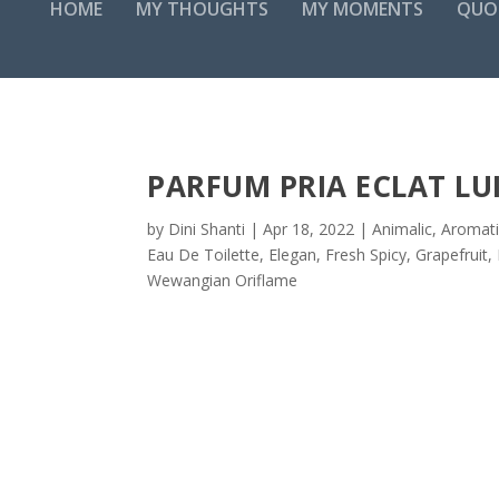
HOME
MY THOUGHTS
MY MOMENTS
QUO
PARFUM PRIA ECLAT LUI
by
Dini Shanti
|
Apr 18, 2022
|
Animalic
,
Aromati
Eau De Toilette
,
Elegan
,
Fresh Spicy
,
Grapefruit
,
Wewangian Oriflame