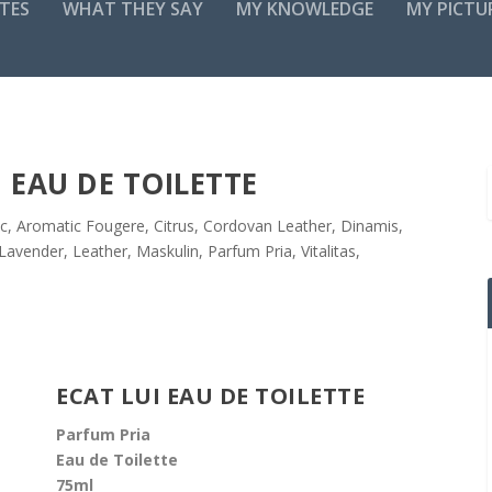
TES
WHAT THEY SAY
MY KNOWLEDGE
MY PICTU
 EAU DE TOILETTE
c
,
Aromatic Fougere
,
Citrus
,
Cordovan Leather
,
Dinamis
,
Lavender
,
Leather
,
Maskulin
,
Parfum Pria
,
Vitalitas
,
ECAT LUI EAU DE TOILETTE
Parfum Pria
Eau de Toilette
75ml