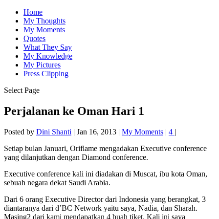
Home
My Thoughts
My Moments
Quotes
What They Say
My Knowledge
My Pictures
Press Clipping
Select Page
Perjalanan ke Oman Hari 1
Posted by
Dini Shanti
|
Jan 16, 2013
|
My Moments
|
4
|
Setiap bulan Januari, Oriflame mengadakan Executive conference
yang dilanjutkan dengan Diamond conference.
Executive conference kali ini diadakan di Muscat, ibu kota Oman,
sebuah negara dekat Saudi Arabia.
Dari 6 orang Executive Director dari Indonesia yang berangkat, 3
diantaranya dari d’BC Network yaitu saya, Nadia, dan Sharah.
Masing2 dari kami mendapatkan 4 buah tiket. Kali ini saya