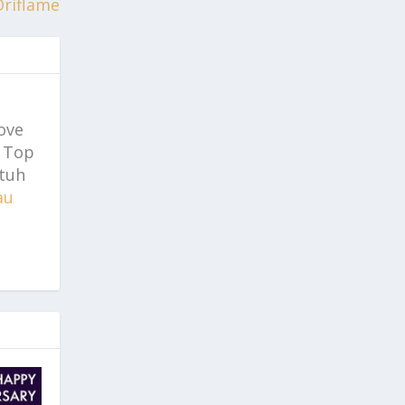
Oriflame
ove
) Top
utuh
au