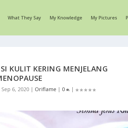
What They Say
My Knowledge
My Pictures
P
SI KULIT KERING MENJELANG
MENOPAUSE
|
Sep 6, 2020
|
Oriflame
|
0
|