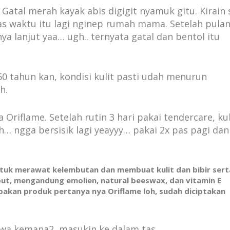
 Gatal merah kayak abis digigit nyamuk gitu. Kirain 
s waktu itu lagi nginep rumah mama. Setelah pula
ya lanjut yaa… ugh.. ternyata gatal dan bentol itu
0 tahun kan, kondisi kulit pasti udah menurun
h.
Oriflame. Setelah rutin 3 hari pakai tendercare, kul
h… ngga bersisik lagi yeayyy… pakai 2x pas pagi dan
tuk merawat kelembutan dan membuat kulit dan bibir sert
mbut, mengandung emolien, natural beeswax, dan vitamin E
pakan produk pertanya nya Oriflame loh, sudah diciptakan
awa kemana2, masukin ke dalam tas.