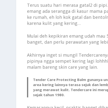
Terus suatu hari merasa gatal2 di pipi.
emang ada serangga di kasur mama pa
ke rumah, eh loh kok gatal dan bentoln
karena kulit yang kering…
Mulai deh kepikiran emang udah mau 5
banget, dan perlu perawatan yang lebi
Akhirnya inget si mungil Tendercarenya 
pipinya ngga sempet kering lagi lohhh
malam bareng skin care yang lain.
Tender Care Protecting Balm gunanya un
area kering lainnya terasa sejuk dan le
yang merawat kulit. Tendercare ini meru
sejak tahun 1980.
Kemasannya kecil, praktis banget dib