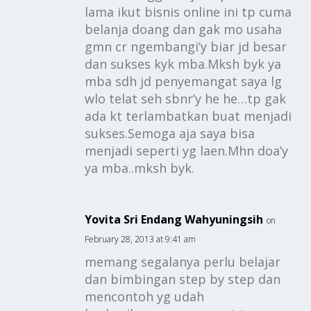
lama ikut bisnis online ini tp cuma
belanja doang dan gak mo usaha
gmn cr ngembangi’y biar jd besar
dan sukses kyk mba.Mksh byk ya
mba sdh jd penyemangat saya lg
wlo telat seh sbnr’y he he…tp gak
ada kt terlambatkan buat menjadi
sukses.Semoga aja saya bisa
menjadi seperti yg laen.Mhn doa’y
ya mba..mksh byk.
Yovita Sri Endang Wahyuningsih
on
February 28, 2013 at 9:41 am
memang segalanya perlu belajar
dan bimbingan step by step dan
mencontoh yg udah