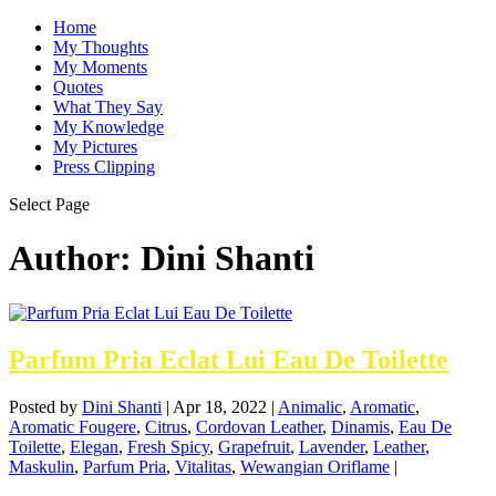
Home
My Thoughts
My Moments
Quotes
What They Say
My Knowledge
My Pictures
Press Clipping
Select Page
Author:
Dini Shanti
Parfum Pria Eclat Lui Eau De Toilette
Posted by
Dini Shanti
|
Apr 18, 2022
|
Animalic
,
Aromatic
,
Aromatic Fougere
,
Citrus
,
Cordovan Leather
,
Dinamis
,
Eau De
Toilette
,
Elegan
,
Fresh Spicy
,
Grapefruit
,
Lavender
,
Leather
,
Maskulin
,
Parfum Pria
,
Vitalitas
,
Wewangian Oriflame
|