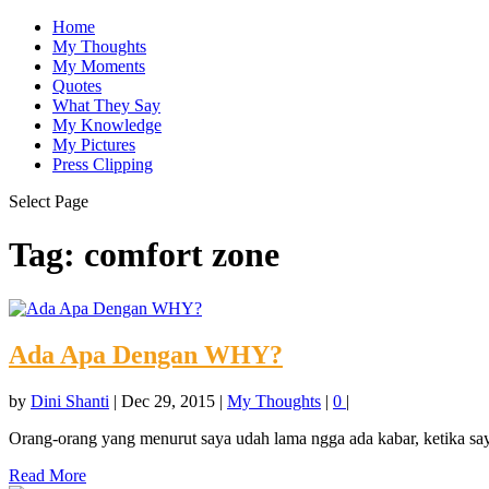
Home
My Thoughts
My Moments
Quotes
What They Say
My Knowledge
My Pictures
Press Clipping
Select Page
Tag:
comfort zone
Ada Apa Dengan WHY?
by
Dini Shanti
|
Dec 29, 2015
|
My Thoughts
|
0
|
Orang-orang yang menurut saya udah lama ngga ada kabar, ketika saya
Read More