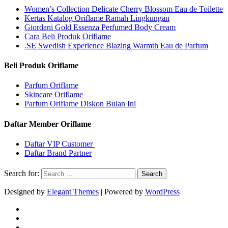
Women’s Collection Delicate Cherry Blossom Eau de Toilette
Kertas Katalog Oriflame Ramah Lingkungan
Giordani Gold Essenza Perfumed Body Cream
Cara Beli Produk Oriflame
.SE Swedish Experience Blazing Warmth Eau de Parfum
Beli Produk Oriflame
Parfum Oriflame
Skincare Oriflame
Parfum Oriflame Diskon Bulan Ini
Daftar Member Oriflame
Daftar VIP Customer
Daftar Brand Partner
Search for:
Designed by
Elegant Themes
| Powered by
WordPress