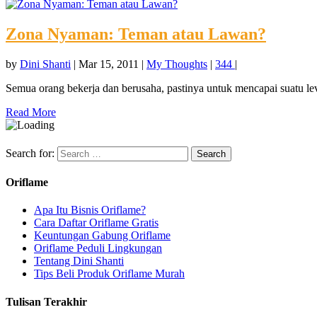
Zona Nyaman: Teman atau Lawan?
by
Dini Shanti
|
Mar 15, 2011
|
My Thoughts
|
344
|
Semua orang bekerja dan berusaha, pastinya untuk mencapai suatu le
Read More
Search for:
Oriflame
Apa Itu Bisnis Oriflame?
Cara Daftar Oriflame Gratis
Keuntungan Gabung Oriflame
Oriflame Peduli Lingkungan
Tentang Dini Shanti
Tips Beli Produk Oriflame Murah
Tulisan Terakhir