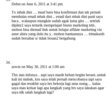
Debst
on June 6, 2011 at 3:41 pm
Tx mbak dini … maaf baru bisa konfirmasi dan tak pernah
membalas email mbak dini .. email dari mbak dini pasti saya
baca , walaupun mungkin sudah agak lama gitu … setelah
dipikir2 saya tertarik mempelajari bisnis marketing tsbt..
mohon bisa diemail link untuk belajar affilate marketing via
anne ahira yang dulu itu y.. mohon bantuannya … trimakasih
sudah bersabar u/ tidak bosan2 bergabung
aswin
on May 30, 2011 at 1:00 am
Thx atas infonya…tapi saya masih belum begitu berani..untuk
kali ini mabak, krn saya telah pernah mencobanya tapi saya
gagal dan terakhir saya hrs bekerja lagi ama orang… kalau
saya mau keluar lagi apa langkah yang hrs saya lakukan agar
saya tdk salah langkah lagi?