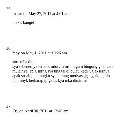
ruslan
on May 27, 2011 at 4:01 am
thak;s banget
feby
on May 1, 2011 at 10:26 am
sore mba din…
sya sebenernya tertarik mba cm msh ragu n bingung gmn cara
mulainya. aplg skrng sya tinggal di pulau kecil yg aksesnya
agak susah gtu. mngkn sya kurang motivasi jg siy, tkt jg klo
udh bnyk berharap tp ga bs kya mba din.trims
Ery
on April 30, 2011 at 12:40 am