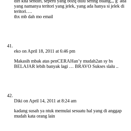
diri kita sendiri, seperti yang bozq dulu sering bilang,,, g’ ada
yang namanya teritori yang jelek, yang ada hanya si jelek di
teritori….
thx mb dah mo email
eko
on April 18, 2011 at 6:46 pm
Makasih mbak atas penCERAHan’y mudah2an sy bs
BELAJAR lebih banyak lagi … BRAVO Sukses slalu ..
Diki
on April 14, 2011 at 8:24 am
kadang susah ya ntuk memulai sesuatu hal yang di anggap
mudah kata orang lain