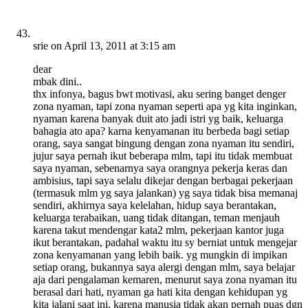
srie
on April 13, 2011 at 3:15 am
dear
mbak dini..
thx infonya, bagus bwt motivasi, aku sering banget denger
zona nyaman, tapi zona nyaman seperti apa yg kita inginkan,
nyaman karena banyak duit ato jadi istri yg baik, keluarga
bahagia ato apa? karna kenyamanan itu berbeda bagi setiap
orang, saya sangat bingung dengan zona nyaman itu sendiri,
jujur saya pernah ikut beberapa mlm, tapi itu tidak membuat
saya nyaman, sebenarnya saya orangnya pekerja keras dan
ambisius, tapi saya selalu dikejar dengan berbagai pekerjaan
(termasuk mlm yg saya jalankan) yg saya tidak bisa memanaj
sendiri, akhirnya saya kelelahan, hidup saya berantakan,
keluarga terabaikan, uang tidak ditangan, teman menjauh
karena takut mendengar kata2 mlm, pekerjaan kantor juga
ikut berantakan, padahal waktu itu sy berniat untuk mengejar
zona kenyamanan yang lebih baik. yg mungkin di impikan
setiap orang, bukannya saya alergi dengan mlm, saya belajar
aja dari pengalaman kemaren, menurut saya zona nyaman itu
berasal dari hati, nyaman ga hati kita dengan kehidupan yg
kita jalani saat ini, karena manusia tidak akan pernah puas dgn