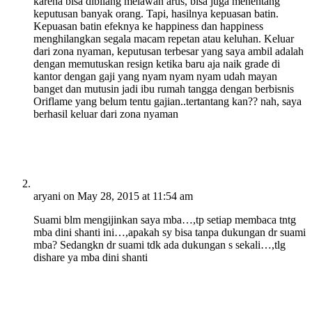
karena bisa dibilang melawan arus, bisa juga menentang
keputusan banyak orang. Tapi, hasilnya kepuasan batin.
Kepuasan batin efeknya ke happiness dan happiness
menghilangkan segala macam repetan atau keluhan. Keluar
dari zona nyaman, keputusan terbesar yang saya ambil adalah
dengan memutuskan resign ketika baru aja naik grade di
kantor dengan gaji yang nyam nyam nyam udah mayan
banget dan mutusin jadi ibu rumah tangga dengan berbisnis
Oriflame yang belum tentu gajian..tertantang kan?? nah, saya
berhasil keluar dari zona nyaman
aryani
on May 28, 2015 at 11:54 am
Suami blm mengijinkan saya mba…,tp setiap membaca tntg
mba dini shanti ini…,apakah sy bisa tanpa dukungan dr suami
mba? Sedangkn dr suami tdk ada dukungan s sekali…,tlg
dishare ya mba dini shanti