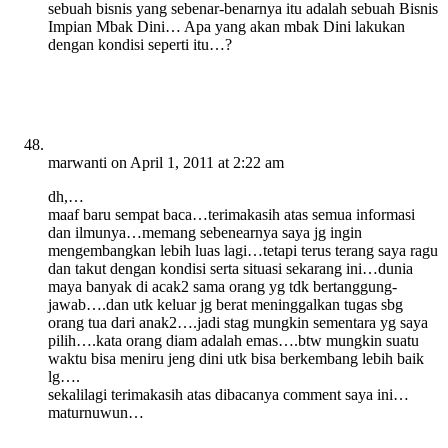
sebuah bisnis yang sebenar-benarnya itu adalah sebuah Bisnis
Impian Mbak Dini… Apa yang akan mbak Dini lakukan
dengan kondisi seperti itu…?
marwanti
on April 1, 2011 at 2:22 am
dh,…
maaf baru sempat baca…terimakasih atas semua informasi
dan ilmunya…memang sebenearnya saya jg ingin
mengembangkan lebih luas lagi…tetapi terus terang saya ragu
dan takut dengan kondisi serta situasi sekarang ini…dunia
maya banyak di acak2 sama orang yg tdk bertanggung-
jawab….dan utk keluar jg berat meninggalkan tugas sbg
orang tua dari anak2….jadi stag mungkin sementara yg saya
pilih….kata orang diam adalah emas….btw mungkin suatu
waktu bisa meniru jeng dini utk bisa berkembang lebih baik
lg….
sekalilagi terimakasih atas dibacanya comment saya ini…
maturnuwun…