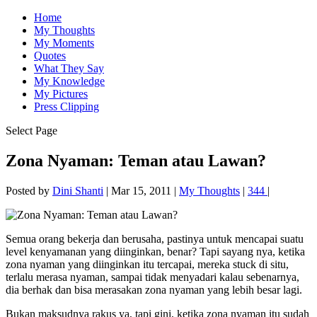
Home
My Thoughts
My Moments
Quotes
What They Say
My Knowledge
My Pictures
Press Clipping
Select Page
Zona Nyaman: Teman atau Lawan?
Posted by
Dini Shanti
|
Mar 15, 2011
|
My Thoughts
|
344
|
Semua orang bekerja dan berusaha, pastinya untuk mencapai suatu
level kenyamanan yang diinginkan, benar? Tapi sayang nya, ketika
zona nyaman yang diinginkan itu tercapai, mereka stuck di situ,
terlalu merasa nyaman, sampai tidak menyadari kalau sebenarnya,
dia berhak dan bisa merasakan zona nyaman yang lebih besar lagi.
Bukan maksudnya rakus ya, tapi gini, ketika zona nyaman itu sudah