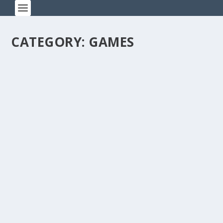
CATEGORY:
GAMES
BELLE’S BEAUTY AND BOUTIQUE TIPS
EXPERT LEVEL
by
Dini Shanti
|
Jun 5, 2008
|
Games
|
2
|
Untuk yang suka main game komputer Belle’s Beauty
and Boutique dan masih penasaran nyelesein plus
dapet expert level.. Ini beberapa tips ku: Level 39 easy
mode (level sebelum final) Kuncinya adalah naruh si
gosip lady dan...
READ MORE