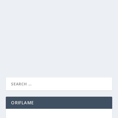
KALAU DIA BISA MASA AKU NGGA BISA?
by
Dini Shanti
|
Sep 28, 2007
|
Games
,
My Thoughts
|
1
|
Judul di atas belum lama menjadi tantangan ‘lagi’ buat
aku.. Suatu hari di bulan lalu, Hira nyari2 in aku yang
jarang online YM, aku bilang, wah maaf ya, lagi asik
main wedding dash dan dinner dash :D… Terus...
READ MORE
ORIFLAME