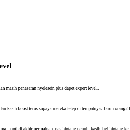
evel
 masih penasaran nyelesein plus dapet expert level..
dan kasih boost terus supaya mereka tetep di tempatnya. Taruh orang2 l
a, nanti di akhir permainan, pas bintang penuh, kasih lagi bintang ke 