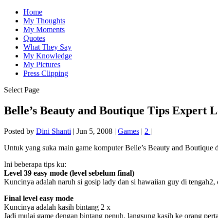
Home
My Thoughts
My Moments
Quotes
What They Say
My Knowledge
My Pictures
Press Clipping
Select Page
Belle’s Beauty and Boutique Tips Expert L
Posted by
Dini Shanti
|
Jun 5, 2008
|
Games
|
2
|
Untuk yang suka main game komputer Belle’s Beauty and Boutique dan
Ini beberapa tips ku:
Level 39 easy mode (level sebelum final)
Kuncinya adalah naruh si gosip lady dan si hawaiian guy di tengah2, 
Final level easy mode
Kuncinya adalah kasih bintang 2 x
Jadi mulai game dengan bintang penuh, langsung kasih ke orang pertam