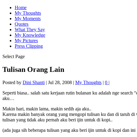
Home
My Thoughts
My Moments
Quotes
What They Say
My Knowledge
My Pictures
Press Clipping
Select Page
Tulisan Orang Lain
Posted by
Dini Shanti
|
Jul 28, 2008
|
My Thoughts
|
0
|
Seperti biasa.. salah satu kerjaan rutin bulanan ku adalah nge searc
aku…
Makin hari, makin lama, makin sedih aja aku..
Karena makin banyak orang yang mengopi tulisan ku dan di taruh 
tulisan yang tidak aku pernah aku beri ijin untuk di kopi..
(ada juga sih beberapa tulisan yang aku beri ijin untuk di kopi dan ini