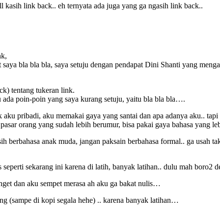
l kasih link back.. eh ternyata ada juga yang ga ngasih link back..
nk,
saya bla bla bla, saya setuju dengan pendapat Dini Shanti yang mengat
ck) tentang tukeran link.
da poin-poin yang saya kurang setuju, yaitu bla bla bla….
k aku pribadi, aku memakai gaya yang santai dan apa adanya aku.. tapi g
asar orang yang sudah lebih berumur, bisa pakai gaya bahasa yang leb
ih berbahasa anak muda, jangan paksain berbahasa formal.. ga usah taku
eperti sekarang ini karena di latih, banyak latihan.. dulu mah boro2 d
banget dan aku sempet merasa ah aku ga bakat nulis…
rang (sampe di kopi segala hehe) .. karena banyak latihan…