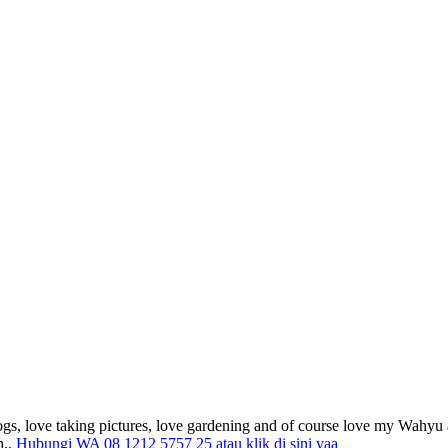
gs, love taking pictures, love gardening and of course love my Wahyu 
h..
Hubungi WA 08 1212 5757 25 atau klik di sini yaa