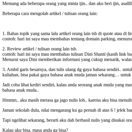
Memang ada beberapa orang yang minta ijin.. dan aku beri ijin, asalllll
Beberapa cara mengolah artikel / tulisan orang lain:
1. Bahas topik yang sama lalu artikel orang lain tsb di quote atau di li
contoh: hari ini saya mau membahas tentang domain parking, menurut 
2. Review artikel / tulisan orang lain tsb.
contoh: hari ini saya mau membahas tulisan Dini Shanti (kasih link ba
Menurut saya Dini memberikan informasi yang cukup menarik, walau a
3. Ambil garis besarnya, dan tulis ulang dg gaya bahasa sendiri.. untu
kuliahan, bisa pakai gaya bahasa anak muda jaman sekarang… untuk p
Jadi coba lihat kediri sendiri, kalau anda seorang anak muda yang mas
bahasa anak muda..
Hmmm.. aku masih merasa ga jago nulis loh.. karena aku bisa menulis s
Jaman sekolah dulu, nilai mengarang ku ga pernah di atas 6 ! jelek 
Tapi ngelihat sekarang, berarti aku dah berhasil nulis yang disukai o
Kalau aku bisa, masa anda ga bisa?