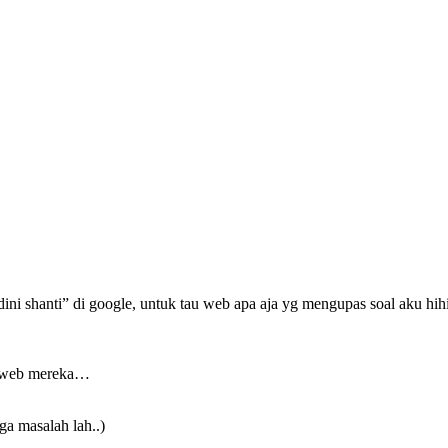
h “dini shanti” di google, untuk tau web apa aja yg mengupas soal aku 
di web mereka…
 ga masalah lah..)