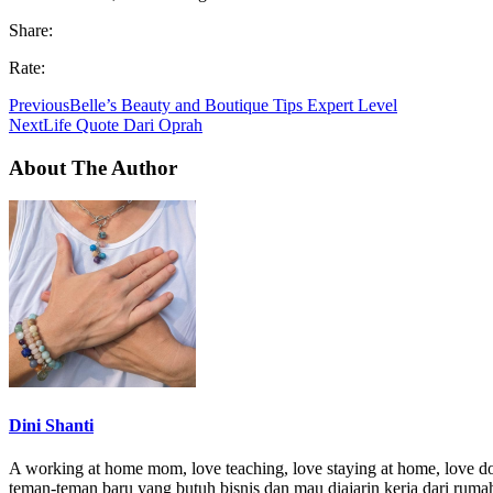
Share:
Rate:
Previous
Belle’s Beauty and Boutique Tips Expert Level
Next
Life Quote Dari Oprah
About The Author
Dini Shanti
A working at home mom, love teaching, love staying at home, love do
teman-teman baru yang butuh bisnis dan mau diajarin kerja dari ruma