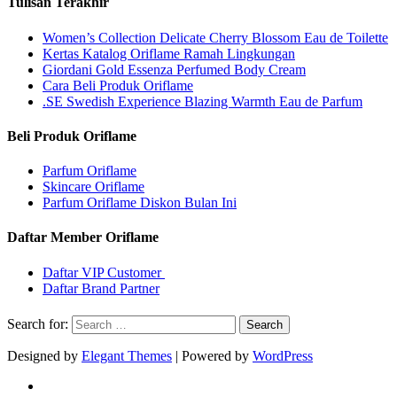
Tulisan Terakhir
Women’s Collection Delicate Cherry Blossom Eau de Toilette
Kertas Katalog Oriflame Ramah Lingkungan
Giordani Gold Essenza Perfumed Body Cream
Cara Beli Produk Oriflame
.SE Swedish Experience Blazing Warmth Eau de Parfum
Beli Produk Oriflame
Parfum Oriflame
Skincare Oriflame
Parfum Oriflame Diskon Bulan Ini
Daftar Member Oriflame
Daftar VIP Customer
Daftar Brand Partner
Search for:
Designed by
Elegant Themes
| Powered by
WordPress