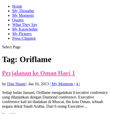
Home
My Thoughts
My Moments
Quotes
What They Say
My Knowledge
My Pictures
Press Clipping
Select Page
Tag:
Oriflame
Perjalanan ke Oman Hari 1
by
Dini Shanti
|
Jan 16, 2013
|
My Moments
|
4
|
Setiap bulan Januari, Oriflame mengadakan Executive conference
yang dilanjutkan dengan Diamond conference. Executive
conference kali ini diadakan di Muscat, ibu kota Oman, sebuah
negara dekat Saudi Arabia. Dari 6 orang Executive...