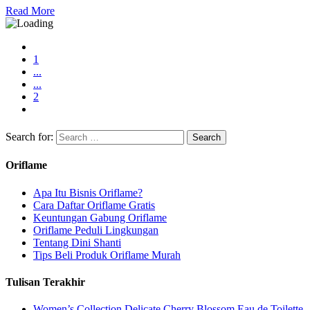
Read More
1
...
...
2
Search for:
Oriflame
Apa Itu Bisnis Oriflame?
Cara Daftar Oriflame Gratis
Keuntungan Gabung Oriflame
Oriflame Peduli Lingkungan
Tentang Dini Shanti
Tips Beli Produk Oriflame Murah
Tulisan Terakhir
Women’s Collection Delicate Cherry Blossom Eau de Toilette