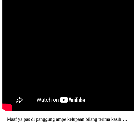
Maaf ya pas di panggung ampe kelupaan bilang terima kasih….