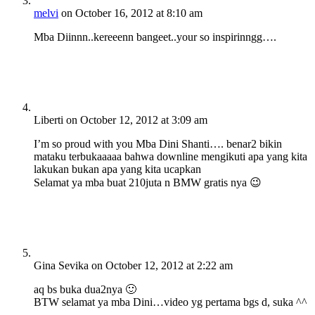
melvi
on October 16, 2012 at 8:10 am
Mba Diinnn..kereeenn bangeet..your so inspirinngg….
Liberti
on October 12, 2012 at 3:09 am
I’m so proud with you Mba Dini Shanti…. benar2 bikin
mataku terbukaaaaa bahwa downline mengikuti apa yang kita
lakukan bukan apa yang kita ucapkan
Selamat ya mba buat 210juta n BMW gratis nya 😉
Gina Sevika
on October 12, 2012 at 2:22 am
aq bs buka dua2nya 🙂
BTW selamat ya mba Dini…video yg pertama bgs d, suka ^^