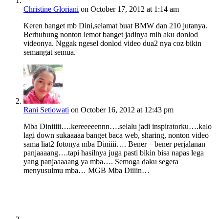
Christine Gloriani
on October 17, 2012 at 1:14 am
Keren banget mb Dini,selamat buat BMW dan 210 jutanya.
Berhubung nonton lemot banget jadinya mlh aku donlod
videonya. Nggak ngesel donlod video dua2 nya coz bikin
semangat semua.
Rani Setiowati
on October 16, 2012 at 12:43 pm
Mba Diniiiii….kereeeeennn….selalu jadi inspiratorku….kalo
lagi down sukaaaaa banget baca web, sharing, nonton video
sama liat2 fotonya mba Diniiii…. Bener – bener perjalanan
panjaaaang….tapi hasilnya juga pasti bikin bisa napas lega
yang panjaaaaang ya mba…. Semoga daku segera
menyusulmu mba… MGB Mba Diiiin…