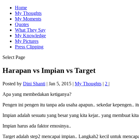
Home
My Thoughts
My Moments
Quotes
What They Say
My Knowledge
My Pictures
Press Clipping
Select Page
Harapan vs Impian vs Target
Posted by
Dini Shanti
|
Jan 5, 2015
|
My Thoughts
|
2
|
Apa yang membedakan ketiganya?
Pengen ini pengen itu tanpa ada usaha apapun.. sekedar kepengen.. it
Impian adalah sesuatu yang besar yang kita kejar.. yang membuat kita
Impian harus ada faktor emosinya..
Target adalah step2 mencapai impian.. Langkah2 kecil untuk mencapa