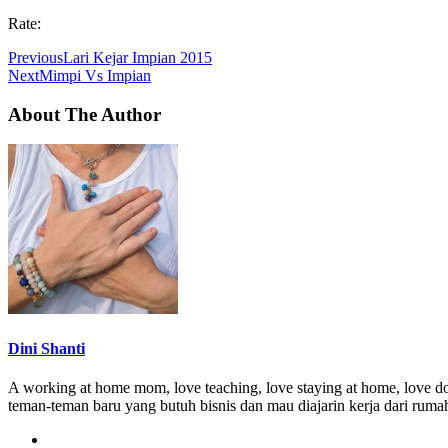
Rate:
Previous
Lari Kejar Impian 2015
Next
Mimpi Vs Impian
About The Author
Dini Shanti
A working at home mom, love teaching, love staying at home, love do
teman-teman baru yang butuh bisnis dan mau diajarin kerja dari ruma